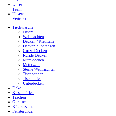
Unser
Team
Unsere
Vertreter
Tischwäsche
Ostern
Weihnachten
Decken / Kleinteile
Decken quadratisch
Große Decken
Runde Decken
Mitteldecken
Meterware
Sterne Weihnachten
Tischbänder
Tischläufer
Unterdecken
Deko
Kissenhüllen
Taschen
Gardinen
Küche & mehr
Fensterbilder