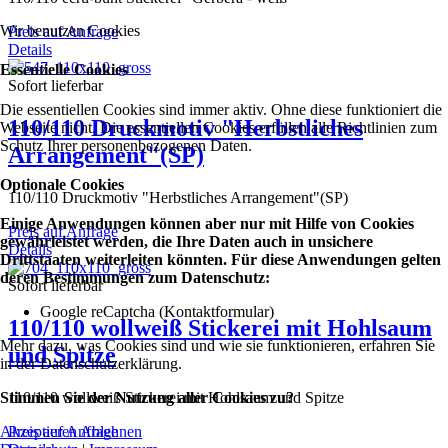
Wir benutzen Cookies
Preis auf Anfrage
Details
Essentielle Cookies
Sofort lieferbar
Die essentiellen Cookies sind immer aktiv. Ohne diese funktioniert die
110/110 Druckmotiv "Herbstliches
Webseite nicht. Die essentiellen Cookies erfüllen alle Richtlinien zum
Schutz Ihrer personenbezogenen Daten.
Arrangement"(SP)
Optionale Cookies
110/110 Druckmotiv "Herbstliches Arrangement"(SP)
Einige Anwendungen können aber nur mit Hilfe von Cookies
Preis auf Anfrage
gewährleistet werden, die Ihre Daten auch in unsichere
Details
Drittstaaten weiterleiten könnten. Für diese Anwendungen gelten
deren Bestimmungen zum Datenschutz:
Sofort lieferbar
Google reCaptcha (Kontaktformular)
110/110 wollweiß Stickerei mit Hohlsaum
Mehr dazu, was Cookies sind und wie sie funktionieren, erfahren Sie
und Spitze
in der Datenschutzerklärung.
110/110 wollweiß Stickerei mit Hohlsaum und Spitze
Stimmen Sie der Nutzung aller Cookies zu?
Preis auf Anfrage
Akzeptieren
Ablehnen