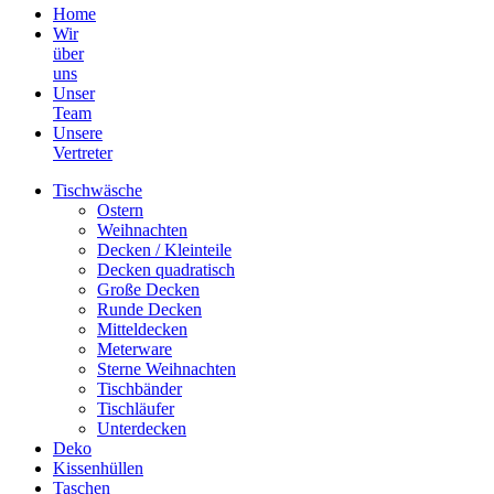
Home
Wir
über
uns
Unser
Team
Unsere
Vertreter
Tischwäsche
Ostern
Weihnachten
Decken / Kleinteile
Decken quadratisch
Große Decken
Runde Decken
Mitteldecken
Meterware
Sterne Weihnachten
Tischbänder
Tischläufer
Unterdecken
Deko
Kissenhüllen
Taschen