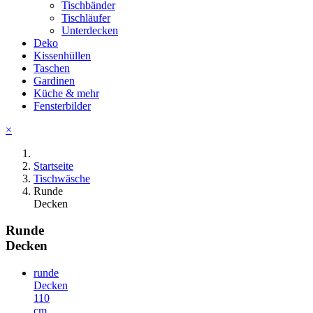
Tischbänder
Tischläufer
Unterdecken
Deko
Kissenhüllen
Taschen
Gardinen
Küche & mehr
Fensterbilder
×
Startseite
Tischwäsche
Runde
Decken
Runde
Decken
runde
Decken
110
cm