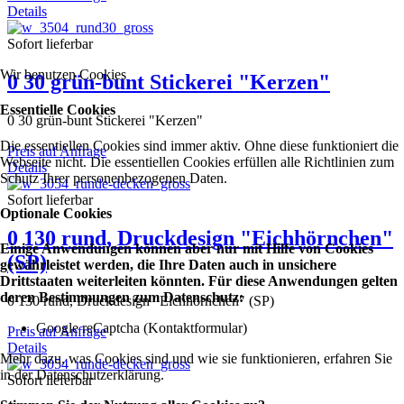
Details
Sofort lieferbar
Wir benutzen Cookies
0 30 grün-bunt Stickerei "Kerzen"
Essentielle Cookies
0 30 grün-bunt Stickerei "Kerzen"
Die essentiellen Cookies sind immer aktiv. Ohne diese funktioniert die
Preis auf Anfrage
Webseite nicht. Die essentiellen Cookies erfüllen alle Richtlinien zum
Details
Schutz Ihrer personenbezogenen Daten.
Sofort lieferbar
Optionale Cookies
0 130 rund, Druckdesign "Eichhörnchen"
Einige Anwendungen können aber nur mit Hilfe von Cookies
(SP)
gewährleistet werden, die Ihre Daten auch in unsichere
Drittstaaten weiterleiten könnten. Für diese Anwendungen gelten
deren Bestimmungen zum Datenschutz:
0 130 rund, Druckdesign "Eichhörnchen" (SP)
Google reCaptcha (Kontaktformular)
Preis auf Anfrage
Details
Mehr dazu, was Cookies sind und wie sie funktionieren, erfahren Sie
in der Datenschutzerklärung.
Sofort lieferbar