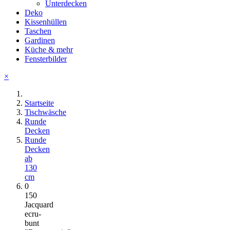
Unterdecken
Deko
Kissenhüllen
Taschen
Gardinen
Küche & mehr
Fensterbilder
×
Startseite
Tischwäsche
Runde
Decken
Runde
Decken
ab
130
cm
0
150
Jacquard
ecru-
bunt