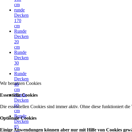
cm
runde
Decken
170
cm
Runde
Decken
20
cm
Runde
Decken
30
cm
Runde
Decken
Wir benutzen Cookies
40
cm
Runde
Essentielle Cookies
Decken
60
Die essentiellen Cookies sind immer aktiv. Ohne diese funktioniert die
cm
Runde
Optionale Cookies
Decken
85
Einige Anwendungen können aber nur mit Hilfe von Cookies gewähr
cm