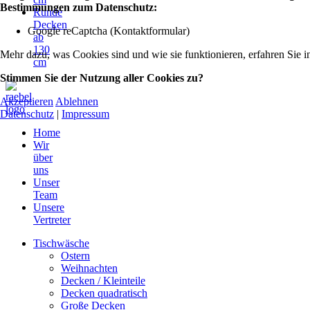
Bestimmungen zum Datenschutz:
Runde
Decken
Google reCaptcha (Kontaktformular)
ab
130
Mehr dazu, was Cookies sind und wie sie funktionieren, erfahren Sie i
cm
Stimmen Sie der Nutzung aller Cookies zu?
Akzeptieren
Ablehnen
Datenschutz
|
Impressum
Home
Wir
über
uns
Unser
Team
Unsere
Vertreter
Tischwäsche
Ostern
Weihnachten
Decken / Kleinteile
Decken quadratisch
Große Decken