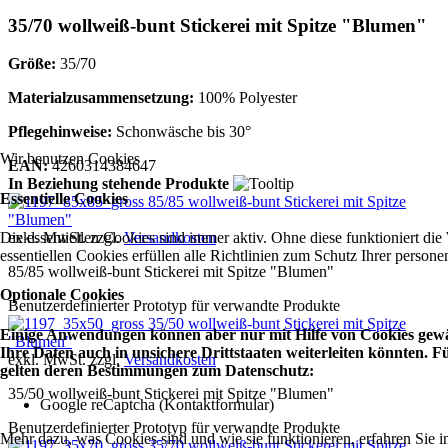
35/70 wollweiß-bunt Stickerei mit Spitze "Blumen"
Größe:
35/70
Materialzusammensetzung:
100% Polyester
Pflegehinweise:
Schonwäsche bis 30°
Wir benutzen Cookies
EAN:
4260314384647
In Beziehung stehende Produkte
Essentielle Cookies
85/85 wollweiß-bunt Stickerei mit Spitze
"Blumen"
Die essentiellen Cookies sind immer aktiv. Ohne diese funktioniert die
exkl. MwSt. zzgl.
Versandkosten
essentiellen Cookies erfüllen alle Richtlinien zum Schutz Ihrer perso
85/85 wollweiß-bunt Stickerei mit Spitze "Blumen"
Optionale Cookies
Benutzerdefinierter Prototyp für verwandte Produkte
35/50 wollweiß-bunt Stickerei mit Spitze
Einige Anwendungen können aber nur mit Hilfe von Cookies gewäh
"Blumen"
Ihre Daten auch in unsichere Drittstaaten weiterleiten könnten.
exkl. MwSt. zzgl.
Versandkosten
gelten deren Bestimmungen zum Datenschutz:
35/50 wollweiß-bunt Stickerei mit Spitze "Blumen"
Google reCaptcha (Kontaktformular)
Benutzerdefinierter Prototyp für verwandte Produkte
Mehr dazu, was Cookies sind und wie sie funktionieren, erfahren Sie i
35/70 wollweiß-bunt Stickerei mit Spitze