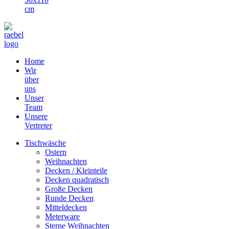
cm
Home
Wir
über
uns
Unser
Team
Unsere
Vertreter
Tischwäsche
Ostern
Weihnachten
Decken / Kleinteile
Decken quadratisch
Große Decken
Runde Decken
Mitteldecken
Meterware
Sterne Weihnachten