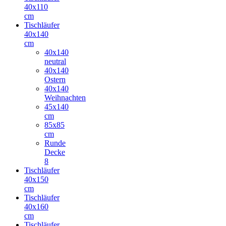
40x110
cm
Tischläufer
40x140
cm
40x140
neutral
40x140
Ostern
40x140
Weihnachten
45x140
cm
85x85
cm
Runde
Decke
8
Tischläufer
40x150
cm
Tischläufer
40x160
cm
Tischläufer