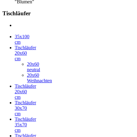
"Blumen"
Tischläufer
35x100
cm
Tischläufer
20x60
cm
20x60
neutral
20x60
Weihnachten
Tischläufer
20x60
cm
Tischläufer
30x70
cm
Tischläufer
35x70
cm
Tischläufer