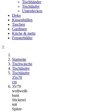
Tischbänder
Tischläufer
Unterdecken
Deko
Kissenhüllen
Taschen
Gardinen
Küche & mehr
Fensterbilder
×
Startseite
Tischwäsche
Tischläufer
Tischläufer
35x70
cm
35/70
wollweiß-
bunt
Stickerei
mit
Spitze