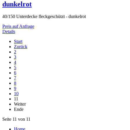
dunkelrot
40/150 Unterdecke fleckgeschützt - dunkelrot
Preis auf Anfrage
Details
Start
Zurück
2
3
4
5
6
7
8
9
10
11
Weiter
Ende
Seite 11 von 11
Home