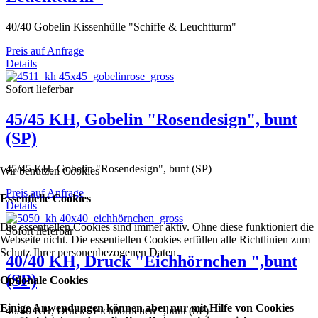
40/40 Gobelin Kissenhülle "Schiffe & Leuchtturm"
Preis auf Anfrage
Details
Sofort lieferbar
45/45 KH, Gobelin "Rosendesign", bunt
(SP)
45/45 KH, Gobelin "Rosendesign", bunt (SP)
Wir benutzen Cookies
Preis auf Anfrage
Essentielle Cookies
Details
Die essentiellen Cookies sind immer aktiv. Ohne diese funktioniert die
Sofort lieferbar
Webseite nicht. Die essentiellen Cookies erfüllen alle Richtlinien zum
Schutz Ihrer personenbezogenen Daten.
40/40 KH, Druck "Eichhörnchen ",bunt
(SP)
Optionale Cookies
Einige Anwendungen können aber nur mit Hilfe von Cookies
40/40 KH, Druck "Eichhörnchen ",bunt (SP)