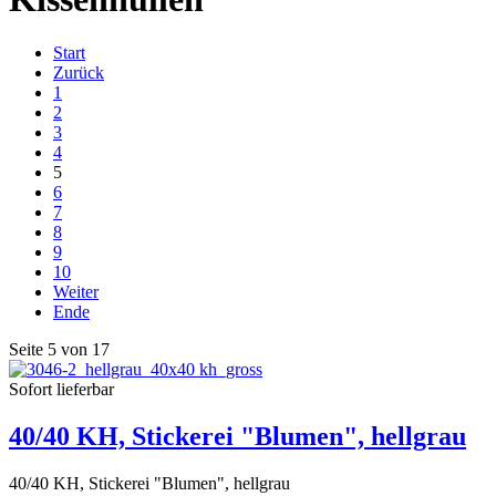
Start
Zurück
1
2
3
4
5
6
7
8
9
10
Weiter
Ende
Seite 5 von 17
Sofort lieferbar
40/40 KH, Stickerei "Blumen", hellgrau
40/40 KH, Stickerei "Blumen", hellgrau