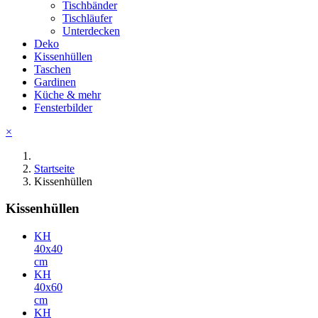
Tischbänder
Tischläufer
Unterdecken
Deko
Kissenhüllen
Taschen
Gardinen
Küche & mehr
Fensterbilder
×
Startseite
Kissenhüllen
Kissenhüllen
KH
40x40
cm
KH
40x60
cm
KH