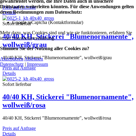
gewährleistet werden, die Ihre Daten auch in unsichere
Drittstaaten weiterleiten könnten. Für diese Anwendungen gelten
Preis auf Anfrage
deren Bestimmungen zum Datenschutz:
Details
Google reCaptcha (Kontaktformular)
Sofort lieferbar
Mehr dazu, was Cookies sind und wie sie funktionieren, erfahren Sie
40/40 KH, Stickerei "Blumenornamente",
in der Datenschutzerklärung.
wollweiß/grau
Stimmen Sie der Nutzung aller Cookies zu?
40/40 KH, Stickerei "Blumenornamente", wollweiß/grau
Akzeptieren
Ablehnen
Datenschutz
|
Impressum
Preis auf Anfrage
Details
Sofort lieferbar
40/40 KH, Stickerei "Blumenornamente",
wollweiß/rosa
40/40 KH, Stickerei "Blumenornamente", wollweiß/rosa
Preis auf Anfrage
Details