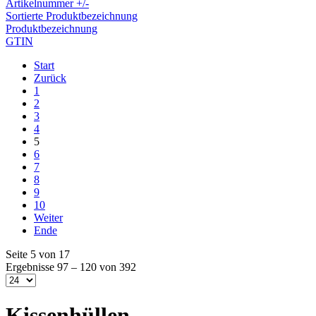
Artikelnummer +/-
Sortierte Produktbezeichnung
Produktbezeichnung
GTIN
Start
Zurück
1
2
3
4
5
6
7
8
9
10
Weiter
Ende
Seite 5 von 17
Ergebnisse 97 – 120 von 392
Kissenhüllen