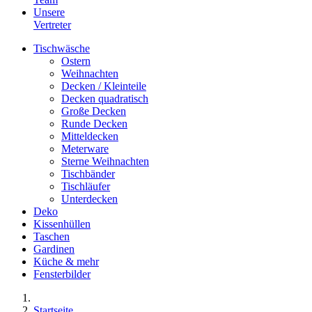
Unsere
Vertreter
Tischwäsche
Ostern
Weihnachten
Decken / Kleinteile
Decken quadratisch
Große Decken
Runde Decken
Mitteldecken
Meterware
Sterne Weihnachten
Tischbänder
Tischläufer
Unterdecken
Deko
Kissenhüllen
Taschen
Gardinen
Küche & mehr
Fensterbilder
Startseite