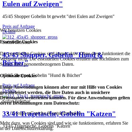
Eulen auf Zweigen"
45/45 Shopper Gobelin bt gewebt "drei Eulen auf Zweigen"
Preis auf Anfrage
Wir benutzen Cookies
Details
Essentielle Cookies
Sofort lieferbar
Die essentiellen Cookies sind immer aktiv. Ohne diese funktioniert die
45/45 Shopper, Gobelin "Hund &
Webseite nicht. Die essentiellen Cookies erfüllen alle Richtlinien zum
Bücher"
Schutz Ihrer personenbezogenen Daten.
45/45 Shopper, Gobelin "Hund & Bücher"
Optionale Cookies
Preis auf Anfrage
Einige Anwendungen können aber nur mit Hilfe von Cookies
Details
gewährleistet werden, die Ihre Daten auch in unsichere
Drittstaaten weiterleiten könnten. Für diese Anwendungen gelten
Sofort lieferbar
deren Bestimmungen zum Datenschutz:
33/41 Tragetasche, Gobelin "Katzen"
Google reCaptcha (Kontaktformular)
Mehr dazu, was Cookies sind und wie sie funktionieren, erfahren Sie
33/41 Tragetasche, Gobelin "Katzen"
in der Datenschutzerklärung.