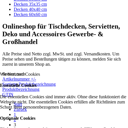
Decken 35x35 cm
Decken 40x40 cm
Decken 60x60 cm
Onlineshop für Tischdecken, Servietten,
Deko und Accessoires Gewerbe- &
Großhandel
Alle Preise sind Netto zzgl. MwSt. und zzgl. Versandkosten. Um
Preise sehen und Bestellungen tätigen zu können, melden Sie sich
zuerst in unserem Shop an.
Sortiert nach
Wir benutzen Cookies
Artikelnummer +/-
Sortierte Produktbezeichnung
Essentielle Cookies
Produktbezeichnung
GTIN
Die essentiellen Cookies sind immer aktiv. Ohne diese funktioniert die
Webseite nicht. Die essentiellen Cookies erfüllen alle Richtlinien zum
Start
Schutz Ihrer personenbezogenen Daten.
Zurück
1
Optionale Cookies
2
3