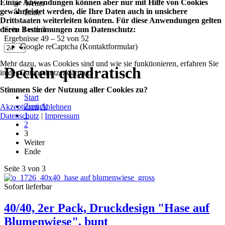
Einige Anwendungen können aber nur mit Hilfe von Cookies
Weiter
gewährleistet werden, die Ihre Daten auch in unsichere
Ende
Drittstaaten weiterleiten könnten. Für diese Anwendungen gelten
deren Bestimmungen zum Datenschutz:
Seite 3 von 3
Ergebnisse 49 – 52 von 52
Google reCaptcha (Kontaktformular)
Mehr dazu, was Cookies sind und wie sie funktionieren, erfahren Sie
Decken quadratisch
in der Datenschutzerklärung.
Stimmen Sie der Nutzung aller Cookies zu?
Start
Zurück
Akzeptieren
Ablehnen
1
Datenschutz
|
Impressum
2
3
Weiter
Ende
Seite 3 von 3
Sofort lieferbar
40/40, 2er Pack, Druckdesign "Hase auf
Blumenwiese", bunt