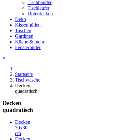
Tischbänder
Tischläufer
Unterdecken
Deko
Kissenhüllen
Taschen
Gardinen
Küche & mehr
Fensterbilder
×
Startseite
Tischwäsche
Decken
quadratisch
Decken
quadratisch
Decken
30x30
cm
Decken