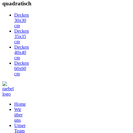
quadratisch
Decken
30x30
cm
Decken
35x35
cm
Decken
40x40
cm
Decken
60x60
cm
Home
Wir
über
uns
Unser
Team