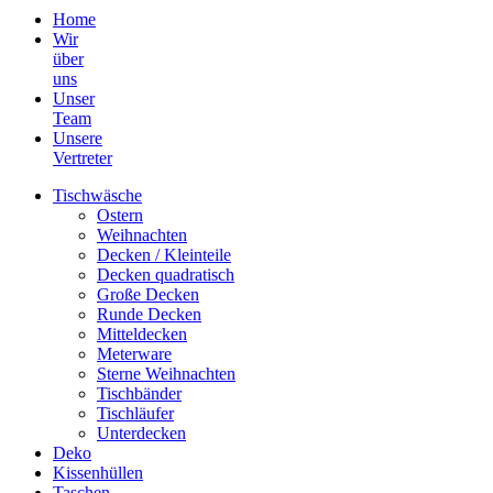
Home
Wir
über
uns
Unser
Team
Unsere
Vertreter
Tischwäsche
Ostern
Weihnachten
Decken / Kleinteile
Decken quadratisch
Große Decken
Runde Decken
Mitteldecken
Meterware
Sterne Weihnachten
Tischbänder
Tischläufer
Unterdecken
Deko
Kissenhüllen
Taschen