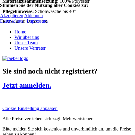
Materialzusammensetzung:
100% Polyester
Stimmen Sie der Nutzung aller Cookies zu?
Pflegehinweise:
Schonwäsche bis 40°
Akzeptieren
Ablehnen
Datenschutz
|
Impressum
EAN:
4260523622158
Home
Wir über uns
Unser Team
Unsere Vertreter
Sie sind noch nicht registriert?
Jetzt anmelden.
Cookie-Einstellung anpassen
Alle Preise verstehen sich zzgl. Mehrwertsteuer.
Bitte melden Sie sich kostenlos und unverbindlich an, um die Preise
sehen zu können!