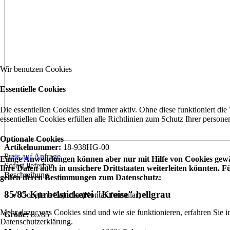
Wir benutzen Cookies
Essentielle Cookies
Die essentiellen Cookies sind immer aktiv. Ohne diese funktioniert die
essentiellen Cookies erfüllen alle Richtlinien zum Schutz Ihrer perso
Optionale Cookies
Artikelnummer:
18-938HG-00
Preis auf Anfrage
Einige Anwendungen können aber nur mit Hilfe von Cookies gewäh
Sofort lieferbar
Ihre Daten auch in unsichere Drittstaaten weiterleiten könnten.
Beschreibung
gelten deren Bestimmungen zum Datenschutz:
85/85 Kurbelstickerei "Kreise" hellgrau
Google reCaptcha (Kontaktformular)
Mehr dazu, was Cookies sind und wie sie funktionieren, erfahren Sie i
Größe:
85/85
Datenschutzerklärung.