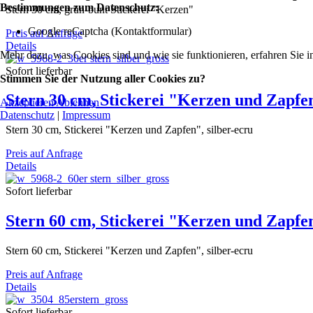
Bestimmungen zum Datenschutz:
Stern 30 cm, grün-bunt Stickerei "Kerzen"
Google reCaptcha (Kontaktformular)
Preis auf Anfrage
Details
Mehr dazu, was Cookies sind und wie sie funktionieren, erfahren Sie i
Sofort lieferbar
Stimmen Sie der Nutzung aller Cookies zu?
Stern 30 cm, Stickerei "Kerzen und Zapfen
Akzeptieren
Ablehnen
Datenschutz
|
Impressum
Stern 30 cm, Stickerei "Kerzen und Zapfen", silber-ecru
Preis auf Anfrage
Details
Sofort lieferbar
Stern 60 cm, Stickerei "Kerzen und Zapfen
Stern 60 cm, Stickerei "Kerzen und Zapfen", silber-ecru
Preis auf Anfrage
Details
Sofort lieferbar