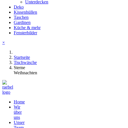
Unterdecken
Deko
Kissenhüllen
Taschen
Gardinen
Küche & mehr
Fensterbilder
×
Startseite
Tischwäsche
Sterne
Weihnachten
Home
Wir
über
uns
Unser
Team