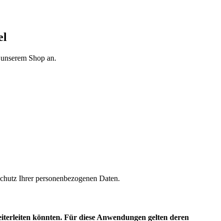
el
n unserem Shop an.
m Schutz Ihrer personenbezogenen Daten.
eiterleiten könnten. Für diese Anwendungen gelten deren