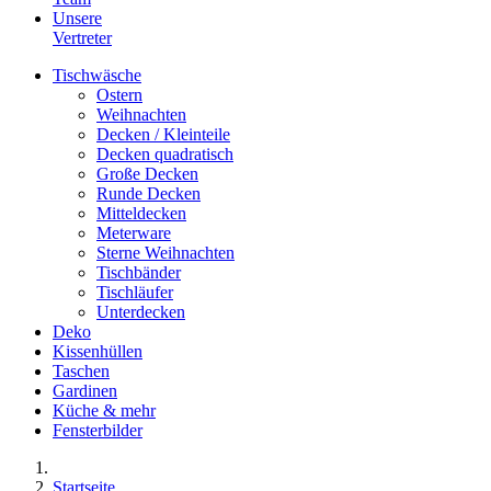
Unsere
Vertreter
Tischwäsche
Ostern
Weihnachten
Decken / Kleinteile
Decken quadratisch
Große Decken
Runde Decken
Mitteldecken
Meterware
Sterne Weihnachten
Tischbänder
Tischläufer
Unterdecken
Deko
Kissenhüllen
Taschen
Gardinen
Küche & mehr
Fensterbilder
Startseite