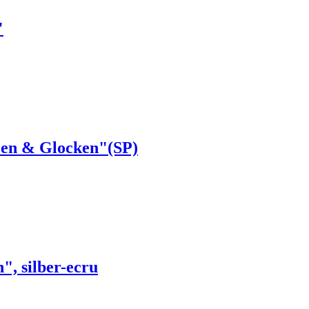
"
rzen & Glocken"(SP)
", silber-ecru