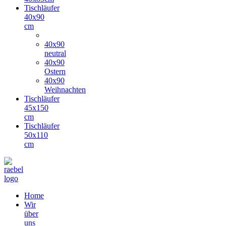
Tischläufer
40x90
cm
40x90
neutral
40x90
Ostern
40x90
Weihnachten
Tischläufer
45x150
cm
Tischläufer
50x110
cm
Home
Wir
über
uns