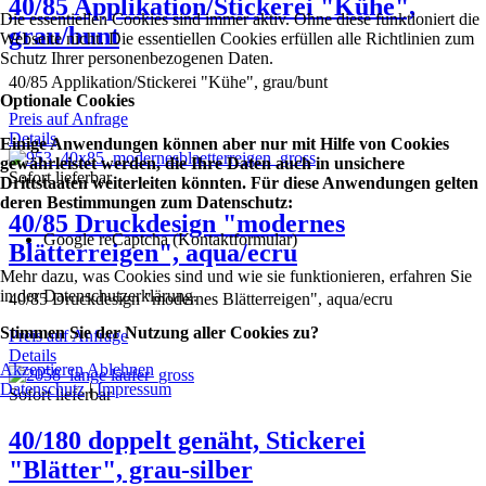
40/85 Applikation/Stickerei "Kühe",
Die essentiellen Cookies sind immer aktiv. Ohne diese funktioniert die
grau/bunt
Webseite nicht. Die essentiellen Cookies erfüllen alle Richtlinien zum
Schutz Ihrer personenbezogenen Daten.
40/85 Applikation/Stickerei "Kühe", grau/bunt
Optionale Cookies
Preis auf Anfrage
Details
Einige Anwendungen können aber nur mit Hilfe von Cookies
gewährleistet werden, die Ihre Daten auch in unsichere
Sofort lieferbar
Drittstaaten weiterleiten könnten. Für diese Anwendungen gelten
deren Bestimmungen zum Datenschutz:
40/85 Druckdesign "modernes
Google reCaptcha (Kontaktformular)
Blätterreigen", aqua/ecru
Mehr dazu, was Cookies sind und wie sie funktionieren, erfahren Sie
in der Datenschutzerklärung.
40/85 Druckdesign "modernes Blätterreigen", aqua/ecru
Stimmen Sie der Nutzung aller Cookies zu?
Preis auf Anfrage
Details
Akzeptieren
Ablehnen
Datenschutz
|
Impressum
Sofort lieferbar
40/180 doppelt genäht, Stickerei
"Blätter", grau-silber