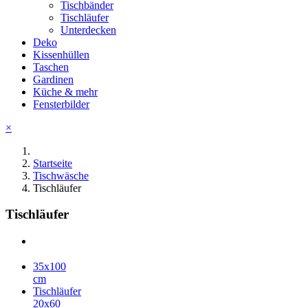
Tischbänder
Tischläufer
Unterdecken
Deko
Kissenhüllen
Taschen
Gardinen
Küche & mehr
Fensterbilder
×
Startseite
Tischwäsche
Tischläufer
Tischläufer
35x100
cm
Tischläufer
20x60