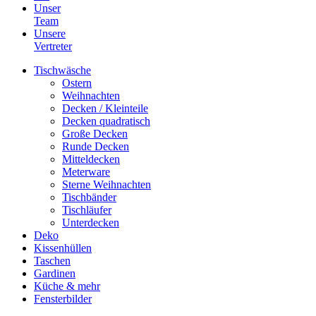
Unser
Team
Unsere
Vertreter
Tischwäsche
Ostern
Weihnachten
Decken / Kleinteile
Decken quadratisch
Große Decken
Runde Decken
Mitteldecken
Meterware
Sterne Weihnachten
Tischbänder
Tischläufer
Unterdecken
Deko
Kissenhüllen
Taschen
Gardinen
Küche & mehr
Fensterbilder