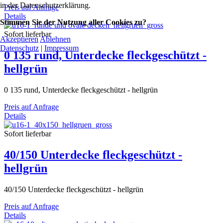
in der Datenschutzerklärung.
Preis auf Anfrage
Details
Stimmen Sie der Nutzung aller Cookies zu?
Sofort lieferbar
Akzeptieren
Ablehnen
Datenschutz
|
Impressum
0 135 rund, Unterdecke fleckgeschützt -
hellgrün
0 135 rund, Unterdecke fleckgeschützt - hellgrün
Preis auf Anfrage
Details
Sofort lieferbar
40/150 Unterdecke fleckgeschützt -
hellgrün
40/150 Unterdecke fleckgeschützt - hellgrün
Preis auf Anfrage
Details