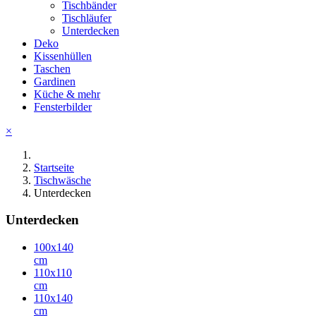
Tischbänder
Tischläufer
Unterdecken
Deko
Kissenhüllen
Taschen
Gardinen
Küche & mehr
Fensterbilder
×
Startseite
Tischwäsche
Unterdecken
Unterdecken
100x140
cm
110x110
cm
110x140
cm