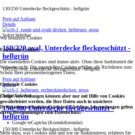
130/250 Unterdecke fleckgeschützt - hellgrün
Preis auf Anfrage
Details
Sofort lieferbar
Wir benutzen Cookies
160/220 oval, Unterdecke fleckgeschützt -
Essentielle Cookies
hellgrün
Die essentiellen Cookies sind immer aktiv. Ohne diese funktioniert die
Webseite nicht. Die essentiellen Cookies erfüllen alle Richtlinien zum
160/220 oval, Unterdecke fleckgeschützt - hellgrün
Schutz Ihrer personenbezogenen Daten.
Preis auf Anfrage
Optionale Cookies
Details
Sofort lieferbar
Einige Anwendungen können aber nur mit Hilfe von Cookies
gewährleistet werden, die Ihre Daten auch in unsichere
150/300 Unterdecke fleckgeschützt -
Drittstaaten weiterleiten könnten. Für diese Anwendungen gelten
deren Bestimmungen zum Datenschutz:
hellgrün
Google reCaptcha (Kontaktformular)
150/300 Unterdecke fleckgeschützt - hellgrün
Mehr dazu, was Cookies sind und wie sie funktionieren, erfahren Sie