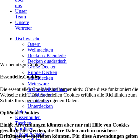
uns
Unser
Team
Unsere
Vertreter
Tischwäsche
Ostern
Weihnachten
Decken / Kleinteile
Decken quadratisch
Wir benutzen Cookies
Große Decken
Runde Decken
Essentielle Cookies
Mitteldecken
Meterware
Die essentiellen Cookies sind immer aktiv. Ohne diese funktioniert die
Sterne Weihnachten
Webseite nicht. Die essentiellen Cookies erfüllen alle Richtlinien zum
Tischbänder
Schutz Ihrer personenbezogenen Daten.
Tischläufer
Unterdecken
Deko
Optionale Cookies
Kissenhüllen
Taschen
Einige Anwendungen können aber nur mit Hilfe von Cookies
Gardinen
gewährleistet werden, die Ihre Daten auch in unsichere
Küche & mehr
Drittstaaten weiterleiten könnten. Für diese Anwendungen gelten
Fensterbilder