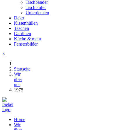
Tischbänder
Tischläufer
Unterdecken
Deko
Kissenhüllen
Taschen
Gardinen
Küche & mehr
Fensterbilder
×
Startseite
Wir
über
uns
1975
Home
Wir
über