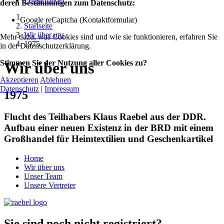
deren Bestimmungen zum Datenschutz:
Google reCaptcha (Kontaktformular)
Startseite
Wir über uns
Mehr dazu, was Cookies sind und wie sie funktionieren, erfahren Sie
1975
in der Datenschutzerklärung.
Stimmen Sie der Nutzung aller Cookies zu?
Wir über uns
Akzeptieren
Ablehnen
Datenschutz
|
Impressum
1975
Flucht des Teilhabers Klaus Raebel aus der DDR.
Aufbau einer neuen Existenz in der BRD mit einem
Großhandel für Heimtextilien und Geschenkartikel
Home
Wir über uns
Unser Team
Unsere Vertreter
Sie sind noch nicht registriert?