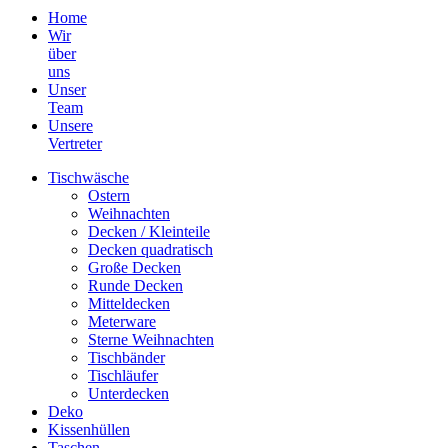
Home
Wir
über
uns
Unser
Team
Unsere
Vertreter
Tischwäsche
Ostern
Weihnachten
Decken / Kleinteile
Decken quadratisch
Große Decken
Runde Decken
Mitteldecken
Meterware
Sterne Weihnachten
Tischbänder
Tischläufer
Unterdecken
Deko
Kissenhüllen
Taschen