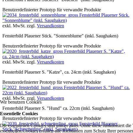
Benutzerdefinierter Prototyp für verwandte Produkte
Fensterbild Plauener Stick.
"Sonnenblume" (inkl. Saughaken)
exkl. MwSt. zzgl.
Versandkosten
Fensterbild Plauener Stick. "Sonnenblume" (inkl. Saughaken)
Benutzerdefinierter Prototyp für verwandte Produkte
Fensterbild Plauener S. "Katze",
ca. 24cm (inkl. Saughaken)
exkl. MwSt. zzgl.
Versandkosten
Fensterbild Plauener S. "Katze", ca. 24cm (inkl. Saughaken)
Benutzerdefinierter Prototyp für verwandte Produkte
Fensterbild Plauener S. "Hund" ca.
22cm (inkl. Saughaken)
exkl. MwSt. zzgl.
Versandkosten
Wir benutzen Cookies
Fensterbild Plauener S. "Hund" ca. 22cm (inkl. Saughaken)
Essentielle Cookies
Benutzerdefinierter Prototyp für verwandte Produkte
Fensterbild Plauener
Die essentiellen Cookies sind immer aktiv. Ohne diese funktioniert die
Stick."Schmetterling" (inkl. Saughaken)
essentiellen Cookies erfüllen alle Richtlinien zum Schutz Ihrer perso