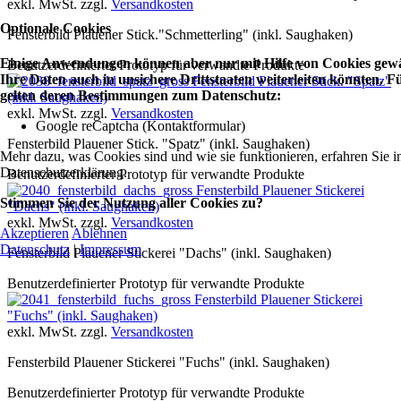
exkl. MwSt. zzgl.
Versandkosten
Optionale Cookies
Fensterbild Plauener Stick."Schmetterling" (inkl. Saughaken)
Einige Anwendungen können aber nur mit Hilfe von Cookies gewäh
Benutzerdefinierter Prototyp für verwandte Produkte
Ihre Daten auch in unsichere Drittstaaten weiterleiten könnten.
Fensterbild Plauener Stick. "Spatz"
gelten deren Bestimmungen zum Datenschutz:
(inkl. Saughaken)
exkl. MwSt. zzgl.
Versandkosten
Google reCaptcha (Kontaktformular)
Fensterbild Plauener Stick. "Spatz" (inkl. Saughaken)
Mehr dazu, was Cookies sind und wie sie funktionieren, erfahren Sie i
Datenschutzerklärung.
Benutzerdefinierter Prototyp für verwandte Produkte
Fensterbild Plauener Stickerei
Stimmen Sie der Nutzung aller Cookies zu?
"Dachs" (inkl. Saughaken)
exkl. MwSt. zzgl.
Versandkosten
Akzeptieren
Ablehnen
Datenschutz
|
Impressum
Fensterbild Plauener Stickerei "Dachs" (inkl. Saughaken)
Benutzerdefinierter Prototyp für verwandte Produkte
Fensterbild Plauener Stickerei
"Fuchs" (inkl. Saughaken)
exkl. MwSt. zzgl.
Versandkosten
Fensterbild Plauener Stickerei "Fuchs" (inkl. Saughaken)
Benutzerdefinierter Prototyp für verwandte Produkte