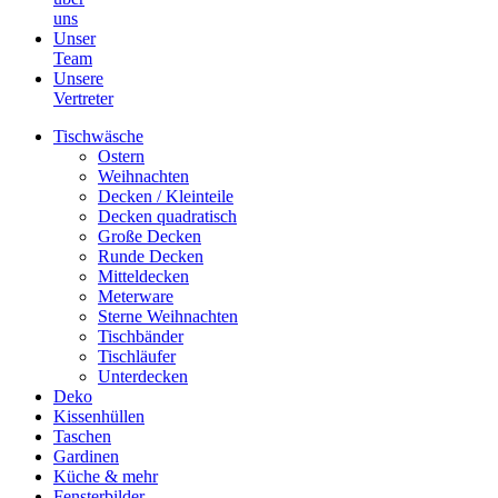
uns
Unser
Team
Unsere
Vertreter
Tischwäsche
Ostern
Weihnachten
Decken / Kleinteile
Decken quadratisch
Große Decken
Runde Decken
Mitteldecken
Meterware
Sterne Weihnachten
Tischbänder
Tischläufer
Unterdecken
Deko
Kissenhüllen
Taschen
Gardinen
Küche & mehr
Fensterbilder