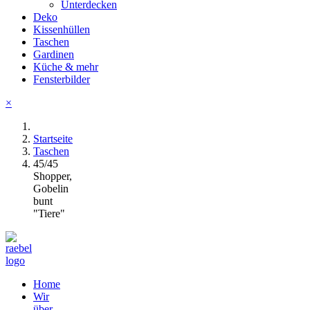
Unterdecken
Deko
Kissenhüllen
Taschen
Gardinen
Küche & mehr
Fensterbilder
×
Startseite
Taschen
45/45
Shopper,
Gobelin
bunt
"Tiere"
Home
Wir
über