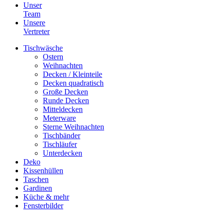
Unser
Team
Unsere
Vertreter
Tischwäsche
Ostern
Weihnachten
Decken / Kleinteile
Decken quadratisch
Große Decken
Runde Decken
Mitteldecken
Meterware
Sterne Weihnachten
Tischbänder
Tischläufer
Unterdecken
Deko
Kissenhüllen
Taschen
Gardinen
Küche & mehr
Fensterbilder