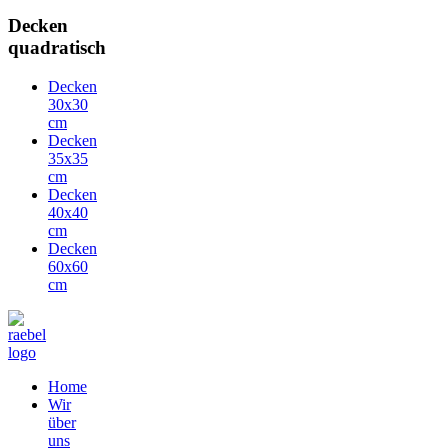
Decken
quadratisch
Decken
30x30
cm
Decken
35x35
cm
Decken
40x40
cm
Decken
60x60
cm
Home
Wir
über
uns