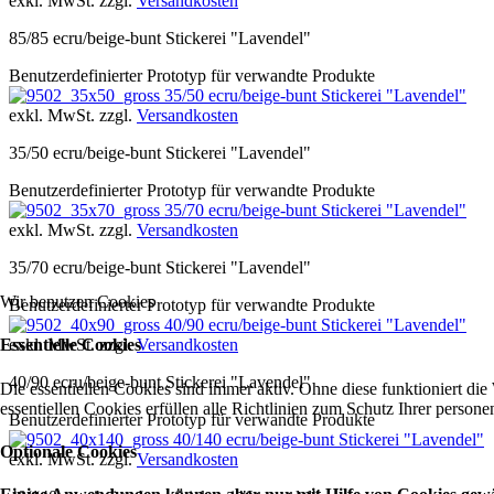
exkl. MwSt. zzgl.
Versandkosten
85/85 ecru/beige-bunt Stickerei "Lavendel"
Benutzerdefinierter Prototyp für verwandte Produkte
35/50 ecru/beige-bunt Stickerei "Lavendel"
exkl. MwSt. zzgl.
Versandkosten
35/50 ecru/beige-bunt Stickerei "Lavendel"
Benutzerdefinierter Prototyp für verwandte Produkte
35/70 ecru/beige-bunt Stickerei "Lavendel"
exkl. MwSt. zzgl.
Versandkosten
35/70 ecru/beige-bunt Stickerei "Lavendel"
Wir benutzen Cookies
Benutzerdefinierter Prototyp für verwandte Produkte
40/90 ecru/beige-bunt Stickerei "Lavendel"
exkl. MwSt. zzgl.
Versandkosten
Essentielle Cookies
40/90 ecru/beige-bunt Stickerei "Lavendel"
Die essentiellen Cookies sind immer aktiv. Ohne diese funktioniert die
essentiellen Cookies erfüllen alle Richtlinien zum Schutz Ihrer perso
Benutzerdefinierter Prototyp für verwandte Produkte
40/140 ecru/beige-bunt Stickerei "Lavendel"
Optionale Cookies
exkl. MwSt. zzgl.
Versandkosten