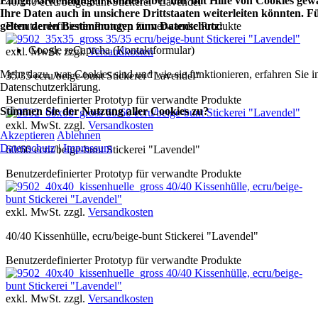
Einige Anwendungen können aber nur mit Hilfe von Cookies gewäh
40/140 ecru/beige-bunt Stickerei "Lavendel"
Ihre Daten auch in unsichere Drittstaaten weiterleiten könnten.
Benutzerdefinierter Prototyp für verwandte Produkte
gelten deren Bestimmungen zum Datenschutz:
35/35 ecru/beige-bunt Stickerei "Lavendel"
Google reCaptcha (Kontaktformular)
exkl. MwSt. zzgl.
Versandkosten
Mehr dazu, was Cookies sind und wie sie funktionieren, erfahren Sie i
35/35 ecru/beige-bunt Stickerei "Lavendel"
Datenschutzerklärung.
Benutzerdefinierter Prototyp für verwandte Produkte
Stimmen Sie der Nutzung aller Cookies zu?
60/60 ecru/beige-bunt Stickerei "Lavendel"
exkl. MwSt. zzgl.
Versandkosten
Akzeptieren
Ablehnen
Datenschutz
|
Impressum
60/60 ecru/beige-bunt Stickerei "Lavendel"
Benutzerdefinierter Prototyp für verwandte Produkte
40/40 Kissenhülle, ecru/beige-
bunt Stickerei "Lavendel"
exkl. MwSt. zzgl.
Versandkosten
40/40 Kissenhülle, ecru/beige-bunt Stickerei "Lavendel"
Benutzerdefinierter Prototyp für verwandte Produkte
40/40 Kissenhülle, ecru/beige-
bunt Stickerei "Lavendel"
exkl. MwSt. zzgl.
Versandkosten