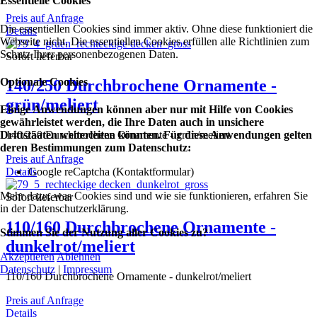
Essentielle Cookies
Preis auf Anfrage
Die essentiellen Cookies sind immer aktiv. Ohne diese funktioniert die
Details
Webseite nicht. Die essentiellen Cookies erfüllen alle Richtlinien zum
Schutz Ihrer personenbezogenen Daten.
Sofort lieferbar
Optionale Cookies
140/250 Durchbrochene Ornamente -
grün/meliert
Einige Anwendungen können aber nur mit Hilfe von Cookies
gewährleistet werden, die Ihre Daten auch in unsichere
Drittstaaten weiterleiten könnten. Für diese Anwendungen gelten
140/250 Durchbrochene Ornamente - grün/meliert
deren Bestimmungen zum Datenschutz:
Preis auf Anfrage
Google reCaptcha (Kontaktformular)
Details
Mehr dazu, was Cookies sind und wie sie funktionieren, erfahren Sie
Sofort lieferbar
in der Datenschutzerklärung.
110/160 Durchbrochene Ornamente -
Stimmen Sie der Nutzung aller Cookies zu?
dunkelrot/meliert
Akzeptieren
Ablehnen
Datenschutz
|
Impressum
110/160 Durchbrochene Ornamente - dunkelrot/meliert
Preis auf Anfrage
Details