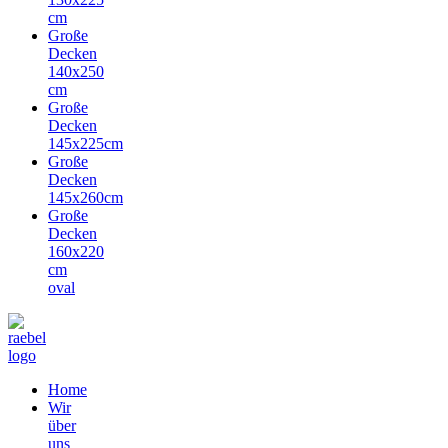
cm
Große
Decken
140x250
cm
Große
Decken
145x225cm
Große
Decken
145x260cm
Große
Decken
160x220
cm
oval
Home
Wir
über
uns