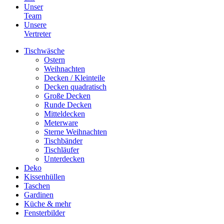
Unser
Team
Unsere
Vertreter
Tischwäsche
Ostern
Weihnachten
Decken / Kleinteile
Decken quadratisch
Große Decken
Runde Decken
Mitteldecken
Meterware
Sterne Weihnachten
Tischbänder
Tischläufer
Unterdecken
Deko
Kissenhüllen
Taschen
Gardinen
Küche & mehr
Fensterbilder