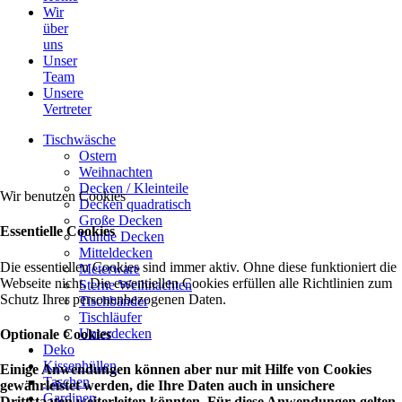
Wir
über
uns
Unser
Team
Unsere
Vertreter
Tischwäsche
Ostern
Weihnachten
Decken / Kleinteile
Wir benutzen Cookies
Decken quadratisch
Große Decken
Essentielle Cookies
Runde Decken
Mitteldecken
Die essentiellen Cookies sind immer aktiv. Ohne diese funktioniert die
Meterware
Webseite nicht. Die essentiellen Cookies erfüllen alle Richtlinien zum
Sterne Weihnachten
Schutz Ihrer personenbezogenen Daten.
Tischbänder
Tischläufer
Unterdecken
Optionale Cookies
Deko
Kissenhüllen
Einige Anwendungen können aber nur mit Hilfe von Cookies
Taschen
gewährleistet werden, die Ihre Daten auch in unsichere
Gardinen
Drittstaaten weiterleiten könnten. Für diese Anwendungen gelten