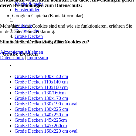
Küche & mehr
deren Bestimmungen zum Datenschutz:
Fensterbilder
Google reCaptcha (Kontaktformular)
Startseite
Mehr dazu, was Cookies sind und wie sie funktionieren, erfahren Sie
Tischwäsche
in der Datenschutzerklärung.
Große Decken
Große Decken 145x225cm
Stimmen Sie der Nutzung aller Cookies zu?
Akzeptieren
Ablehnen
Große Decken
Datenschutz
|
Impressum
Große Decken 100x140 cm
Große Decken 110x140 cm
Große Decken 110x160 cm
Große Decken 130/160cm
Große Decken 130x170 cm
Große Decken 130x190 cm oval
Große Decken 130x225 cm
Große Decken 140x250 cm
Große Decken 145x225cm
Große Decken 145x260cm
Große Decken 160x220 cm oval