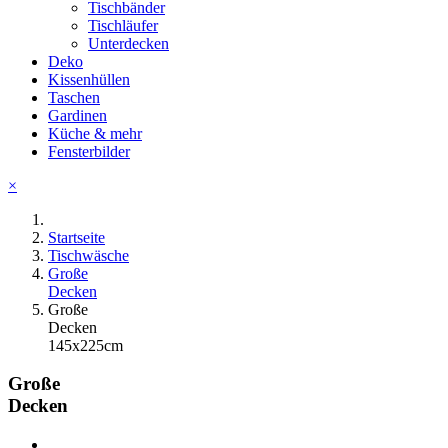
Tischbänder
Tischläufer
Unterdecken
Deko
Kissenhüllen
Taschen
Gardinen
Küche & mehr
Fensterbilder
×
Startseite
Tischwäsche
Große
Decken
Große
Decken
145x225cm
Große
Decken