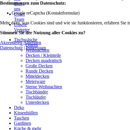
Bestimmungen zum Datenschutz:
über
uns
Google reCaptcha (Kontaktformular)
Unser
Team
Mehr dazu, was Cookies sind und wie sie funktionieren, erfahren Sie i
Unsere
Vertreter
Stimmen Sie der Nutzung aller Cookies zu?
Tischwäsche
Akzeptieren
Ablehnen
Ostern
Datenschutz
|
Impressum
Weihnachten
Decken / Kleinteile
Decken quadratisch
Große Decken
Runde Decken
Mitteldecken
Meterware
Sterne Weihnachten
Tischbänder
Tischläufer
Unterdecken
Deko
Kissenhüllen
Taschen
Gardinen
Küche & mehr