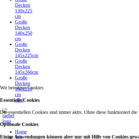
Decken
130x225
cm
Große
Decken
140x250
cm
Große
Decken
145x225cm
Große
Decken
145x260cm
Große
Decken
Wir benutzen Cookies
160x220
cm
Essentielle Cookies
oval
Die essentiellen Cookies sind immer aktiv. Ohne diese funktioniert die
Optionale Cookies
Home
Einige Anwendungen können aber nur mit Hilfe von Cookies gewähr
Wir