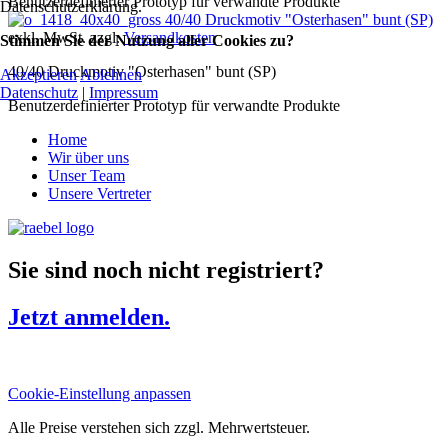
Benutzerdefinierter Prototyp für verwandte Produkte
Datenschutzerklärung.
40/40 Druckmotiv "Osterhasen" bunt (SP)
exkl. MwSt. zzgl.
Versandkosten
Stimmen Sie der Nutzung aller Cookies zu?
40/40 Druckmotiv "Osterhasen" bunt (SP)
Akzeptieren
Ablehnen
Datenschutz
|
Impressum
Benutzerdefinierter Prototyp für verwandte Produkte
Home
Wir über uns
Unser Team
Unsere Vertreter
Sie sind noch nicht registriert?
Jetzt anmelden.
Cookie-Einstellung anpassen
Alle Preise verstehen sich zzgl. Mehrwertsteuer.