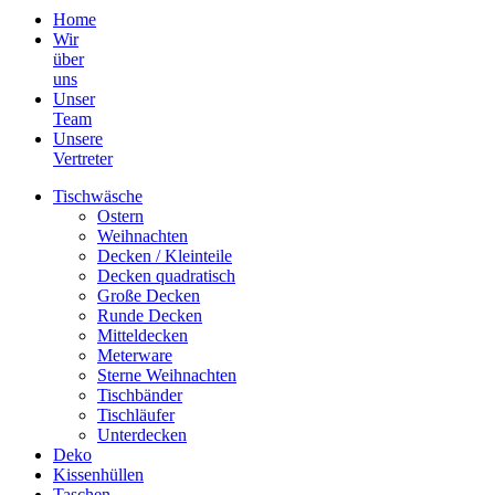
Home
Wir
über
uns
Unser
Team
Unsere
Vertreter
Tischwäsche
Ostern
Weihnachten
Decken / Kleinteile
Decken quadratisch
Große Decken
Runde Decken
Mitteldecken
Meterware
Sterne Weihnachten
Tischbänder
Tischläufer
Unterdecken
Deko
Kissenhüllen
Taschen