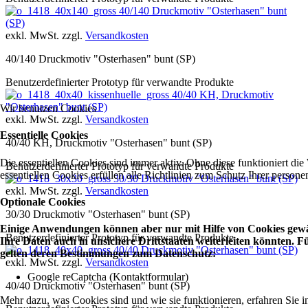
40/140 Druckmotiv "Osterhasen" bunt
(SP)
exkl. MwSt. zzgl.
Versandkosten
40/140 Druckmotiv "Osterhasen" bunt (SP)
Benutzerdefinierter Prototyp für verwandte Produkte
40/40 KH, Druckmotiv
"Osterhasen" bunt (SP)
Wir benutzen Cookies
exkl. MwSt. zzgl.
Versandkosten
Essentielle Cookies
40/40 KH, Druckmotiv "Osterhasen" bunt (SP)
Die essentiellen Cookies sind immer aktiv. Ohne diese funktioniert die
Benutzerdefinierter Prototyp für verwandte Produkte
essentiellen Cookies erfüllen alle Richtlinien zum Schutz Ihrer perso
30/30 Druckmotiv "Osterhasen" bunt (SP)
exkl. MwSt. zzgl.
Versandkosten
Optionale Cookies
30/30 Druckmotiv "Osterhasen" bunt (SP)
Einige Anwendungen können aber nur mit Hilfe von Cookies gewäh
Benutzerdefinierter Prototyp für verwandte Produkte
Ihre Daten auch in unsichere Drittstaaten weiterleiten könnten.
40/40 Druckmotiv "Osterhasen" bunt (SP)
gelten deren Bestimmungen zum Datenschutz:
exkl. MwSt. zzgl.
Versandkosten
Google reCaptcha (Kontaktformular)
40/40 Druckmotiv "Osterhasen" bunt (SP)
Mehr dazu, was Cookies sind und wie sie funktionieren, erfahren Sie i