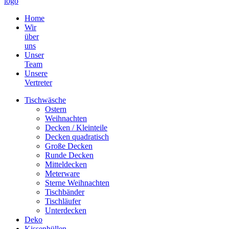
Home
Wir
über
uns
Unser
Team
Unsere
Vertreter
Tischwäsche
Ostern
Weihnachten
Decken / Kleinteile
Decken quadratisch
Große Decken
Runde Decken
Mitteldecken
Meterware
Sterne Weihnachten
Tischbänder
Tischläufer
Unterdecken
Deko
Kissenhüllen