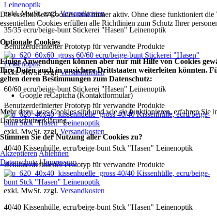
Leinenoptik
exkl. MwSt. zzgl.
Versandkosten
Die essentiellen Cookies sind immer aktiv. Ohne diese funktioniert die
essentiellen Cookies erfüllen alle Richtlinien zum Schutz Ihrer perso
35/35 ecru/beige-bunt Stickerei "Hasen" Leinenoptik
Optionale Cookies
Benutzerdefinierter Prototyp für verwandte Produkte
60/60 ecru/beige-bunt Stickerei "Hasen"
Einige Anwendungen können aber nur mit Hilfe von Cookies gewäh
Leinenoptik
Ihre Daten auch in unsichere Drittstaaten weiterleiten könnten.
exkl. MwSt. zzgl.
Versandkosten
gelten deren Bestimmungen zum Datenschutz:
60/60 ecru/beige-bunt Stickerei "Hasen" Leinenoptik
Google reCaptcha (Kontaktformular)
Benutzerdefinierter Prototyp für verwandte Produkte
Mehr dazu, was Cookies sind und wie sie funktionieren, erfahren Sie i
40/40 Kissenhülle, ecru/beige-
Datenschutzerklärung.
bunt Stck "Hasen" Leinenoptik
exkl. MwSt. zzgl.
Versandkosten
Stimmen Sie der Nutzung aller Cookies zu?
40/40 Kissenhülle, ecru/beige-bunt Stck "Hasen" Leinenoptik
Akzeptieren
Ablehnen
Datenschutz
|
Impressum
Benutzerdefinierter Prototyp für verwandte Produkte
40/40 Kissenhülle, ecru/beige-
bunt Stck "Hasen" Leinenoptik
exkl. MwSt. zzgl.
Versandkosten
40/40 Kissenhülle, ecru/beige-bunt Stck "Hasen" Leinenoptik