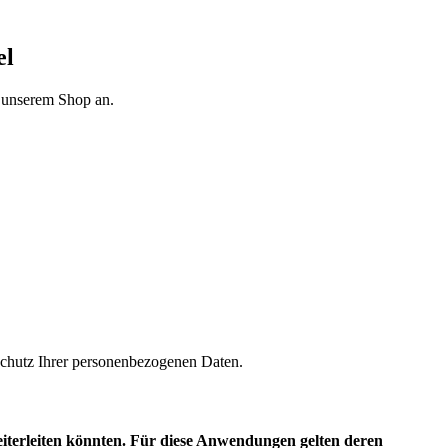
el
n unserem Shop an.
m Schutz Ihrer personenbezogenen Daten.
eiterleiten könnten. Für diese Anwendungen gelten deren