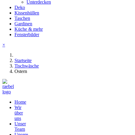
Unterdecken
Deko
Kissenhüllen
Taschen
Gardinen
Küche & mehr
Fensterbilder
×
Startseite
Tischwäsche
Ostern
Home
Wir
über
uns
Unser
Team
Unsere