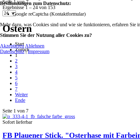
Seite 1 von 7
Bestimmungen zum Datenschutz:
Ergebnisse 1 – 24 von 153
Google reCaptcha (Kontaktformular)
Mehr dazu, was Cookies sind und wie sie funktionieren, erfahren Sie i
Ostern
Stimmen Sie der Nutzung aller Cookies zu?
Start
Akzeptieren
Ablehnen
Zurück
Datenschutz
|
Impressum
1
2
3
4
5
6
7
Weiter
Ende
Seite 1 von 7
Sofort lieferbar
FB Plauener Stick. "Osterhase mit Farb