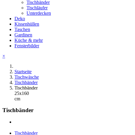
Tischbänder
Tischläufer
Unterdecken
Deko
Kissenhüllen
Taschen
Gardinen
Küche & mehr
Fensterbilder
×
Startseite
Tischwäsche
Tischbänder
Tischbänder
25x160
cm
Tischbänder
Tischbänder