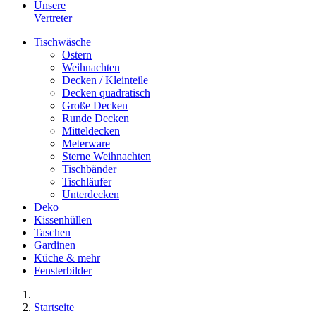
Unsere
Vertreter
Tischwäsche
Ostern
Weihnachten
Decken / Kleinteile
Decken quadratisch
Große Decken
Runde Decken
Mitteldecken
Meterware
Sterne Weihnachten
Tischbänder
Tischläufer
Unterdecken
Deko
Kissenhüllen
Taschen
Gardinen
Küche & mehr
Fensterbilder
Startseite