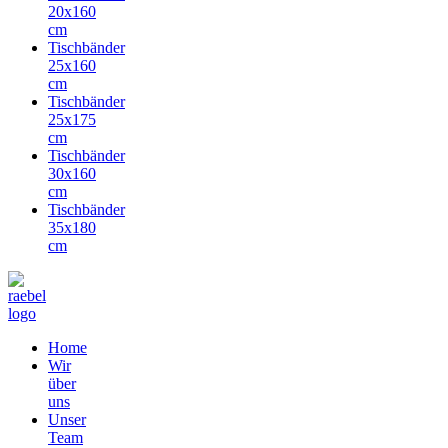
20x160
cm
Tischbänder
25x160
cm
Tischbänder
25x175
cm
Tischbänder
30x160
cm
Tischbänder
35x180
cm
Home
Wir
über
uns
Unser
Team