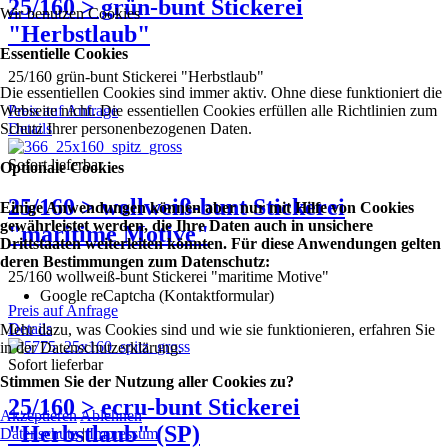
25/160 > grün-bunt Stickerei
Wir benutzen Cookies
"Herbstlaub"
Essentielle Cookies
25/160 grün-bunt Stickerei "Herbstlaub"
Die essentiellen Cookies sind immer aktiv. Ohne diese funktioniert die
Webseite nicht. Die essentiellen Cookies erfüllen alle Richtlinien zum
Preis auf Anfrage
Schutz Ihrer personenbezogenen Daten.
Details
Sofort lieferbar
Optionale Cookies
25/160 > wollweiß-bunt Stickerei
Einige Anwendungen können aber nur mit Hilfe von Cookies
gewährleistet werden, die Ihre Daten auch in unsichere
"maritime Motive"
Drittstaaten weiterleiten könnten. Für diese Anwendungen gelten
deren Bestimmungen zum Datenschutz:
25/160 wollweiß-bunt Stickerei "maritime Motive"
Google reCaptcha (Kontaktformular)
Preis auf Anfrage
Details
Mehr dazu, was Cookies sind und wie sie funktionieren, erfahren Sie
in der Datenschutzerklärung.
Sofort lieferbar
Stimmen Sie der Nutzung aller Cookies zu?
25/160 > ecru-bunt Stickerei
Akzeptieren
Ablehnen
"Herbstlaub" (SP)
Datenschutz
|
Impressum