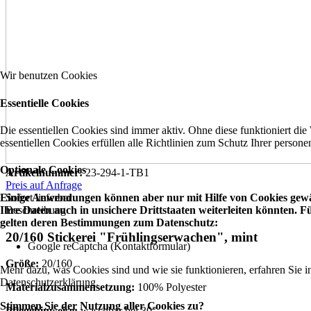
Wir benutzen Cookies
Essentielle Cookies
Die essentiellen Cookies sind immer aktiv. Ohne diese funktioniert die
essentiellen Cookies erfüllen alle Richtlinien zum Schutz Ihrer perso
Optionale Cookies
Artikelnummer:
23-294-1-TB1
Preis auf Anfrage
Einige Anwendungen können aber nur mit Hilfe von Cookies gewäh
Sofort lieferbar
Ihre Daten auch in unsichere Drittstaaten weiterleiten könnten.
Beschreibung
gelten deren Bestimmungen zum Datenschutz:
20/160 Stickerei "Frühlingserwachen", mint
Google reCaptcha (Kontaktformular)
Größe:
20/160
Mehr dazu, was Cookies sind und wie sie funktionieren, erfahren Sie i
Datenschutzerklärung.
Materialzusammensetzung:
100% Polyester
Stimmen Sie der Nutzung aller Cookies zu?
Pflegehinweise:
waschbar bei 30°