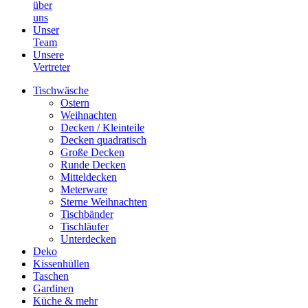
über
uns
Unser
Team
Unsere
Vertreter
Tischwäsche
Ostern
Weihnachten
Decken / Kleinteile
Decken quadratisch
Große Decken
Runde Decken
Mitteldecken
Meterware
Sterne Weihnachten
Tischbänder
Tischläufer
Unterdecken
Deko
Kissenhüllen
Taschen
Gardinen
Küche & mehr