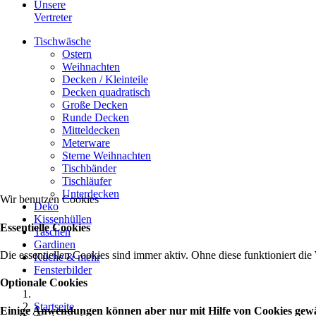
Unsere
Vertreter
Tischwäsche
Ostern
Weihnachten
Decken / Kleinteile
Decken quadratisch
Große Decken
Runde Decken
Mitteldecken
Meterware
Sterne Weihnachten
Tischbänder
Tischläufer
Unterdecken
Wir benutzen Cookies
Deko
Kissenhüllen
Essentielle Cookies
Taschen
Gardinen
Die essentiellen Cookies sind immer aktiv. Ohne diese funktioniert die
Küche & mehr
Fensterbilder
Optionale Cookies
Startseite
Einige Anwendungen können aber nur mit Hilfe von Cookies gewähr