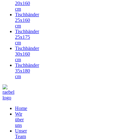
20x160
cm
Tischbänder
25x160
cm
Tischbänder
25x175
cm
Tischbänder
30x160
cm
Tischbänder
35x180
cm
Home
Wir
über
uns
Unser
Team