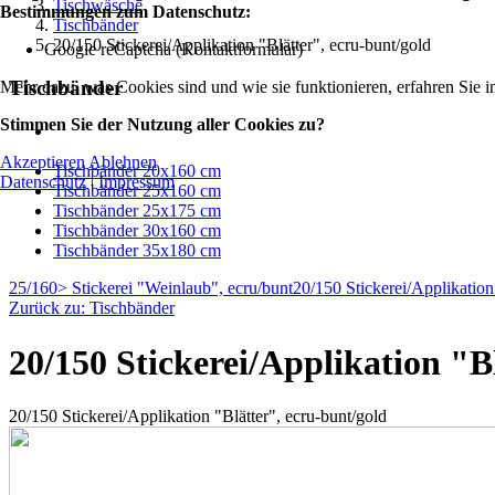
Tischwäsche
Bestimmungen zum Datenschutz:
Tischbänder
20/150 Stickerei/Applikation "Blätter", ecru-bunt/gold
Google reCaptcha (Kontaktformular)
Tischbänder
Mehr dazu, was Cookies sind und wie sie funktionieren, erfahren Sie i
Stimmen Sie der Nutzung aller Cookies zu?
Akzeptieren
Ablehnen
Tischbänder 20x160 cm
Datenschutz
|
Impressum
Tischbänder 25x160 cm
Tischbänder 25x175 cm
Tischbänder 30x160 cm
Tischbänder 35x180 cm
25/160> Stickerei "Weinlaub", ecru/bunt
20/150 Stickerei/Applikation
Zurück zu: Tischbänder
20/150 Stickerei/Applikation "B
20/150 Stickerei/Applikation "Blätter", ecru-bunt/gold