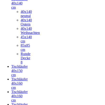
40x140
cm
40x140
neutral
40x140
Ostern
40x140
Weihnachten
45x140
cm
85x85
cm
Runde
Decke
8
Tischläufer
40x150
cm
Tischläufer
40x160
cm
Tischläufer
40x160
cm
Tischläufer