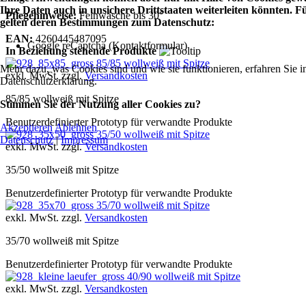
Ihre Daten auch in unsichere Drittstaaten weiterleiten könnten.
Pflegehinweise:
Feinwäsche bis 30°
gelten deren Bestimmungen zum Datenschutz:
EAN:
4260445487095
Google reCaptcha (Kontaktformular)
In Beziehung stehende Produkte
85/85 wollweiß mit Spitze
Mehr dazu, was Cookies sind und wie sie funktionieren, erfahren Sie i
exkl. MwSt. zzgl.
Versandkosten
Datenschutzerklärung.
85/85 wollweiß mit Spitze
Stimmen Sie der Nutzung aller Cookies zu?
Benutzerdefinierter Prototyp für verwandte Produkte
Akzeptieren
Ablehnen
35/50 wollweiß mit Spitze
Datenschutz
|
Impressum
exkl. MwSt. zzgl.
Versandkosten
35/50 wollweiß mit Spitze
Benutzerdefinierter Prototyp für verwandte Produkte
35/70 wollweiß mit Spitze
exkl. MwSt. zzgl.
Versandkosten
35/70 wollweiß mit Spitze
Benutzerdefinierter Prototyp für verwandte Produkte
40/90 wollweiß mit Spitze
exkl. MwSt. zzgl.
Versandkosten