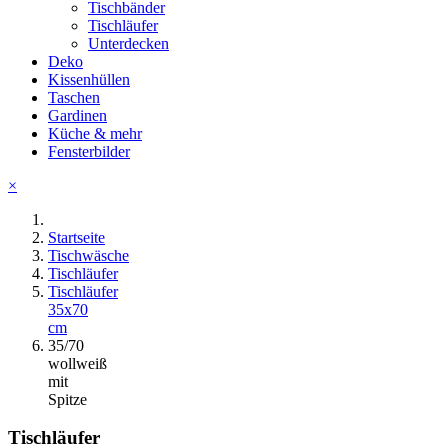
Tischbänder
Tischläufer
Unterdecken
Deko
Kissenhüllen
Taschen
Gardinen
Küche & mehr
Fensterbilder
×
Startseite
Tischwäsche
Tischläufer
Tischläufer
35x70
cm
35/70
wollweiß
mit
Spitze
Tischläufer