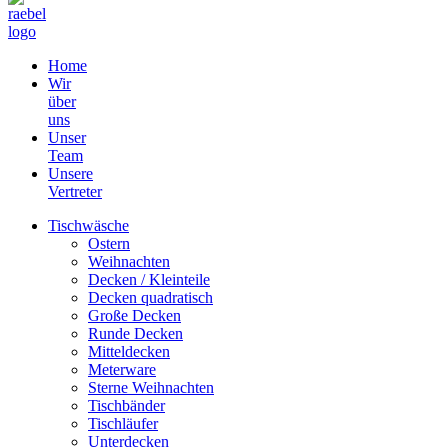
Home
Wir
über
uns
Unser
Team
Unsere
Vertreter
Tischwäsche
Ostern
Weihnachten
Decken / Kleinteile
Decken quadratisch
Große Decken
Runde Decken
Mitteldecken
Meterware
Sterne Weihnachten
Tischbänder
Tischläufer
Unterdecken