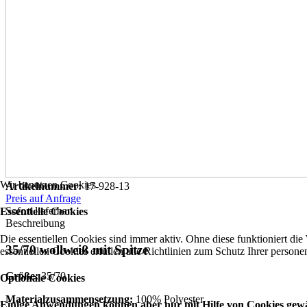
Wir benutzen Cookies
Artikelnummer:
17-928-13
Preis auf Anfrage
Sofort lieferbar
Essentielle Cookies
Beschreibung
Die essentiellen Cookies sind immer aktiv. Ohne diese funktioniert die
35/70 wollweiß mit Spitze
essentiellen Cookies erfüllen alle Richtlinien zum Schutz Ihrer perso
Größe:
35/70
Optionale Cookies
Materialzusammensetzung:
100% Polyester
Einige Anwendungen können aber nur mit Hilfe von Cookies gewäh