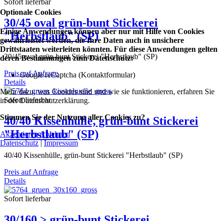
Sofort lieferbar
Optionale Cookies
30/45 oval grün-bunt Stickerei
Einige Anwendungen können aber nur mit Hilfe von Cookies
"Herbstlaub" (SP)
gewährleistet werden, die Ihre Daten auch in unsichere
Drittstaaten weiterleiten könnten. Für diese Anwendungen gelten
30/45 oval grün-bunt Stickerei "Herbstlaub" (SP)
deren Bestimmungen zum Datenschutz:
Preis auf Anfrage
Google reCaptcha (Kontaktformular)
Details
Mehr dazu, was Cookies sind und wie sie funktionieren, erfahren Sie
Sofort lieferbar
in der Datenschutzerklärung.
Stimmen Sie der Nutzung aller Cookies zu?
40/40 Kissenhülle, grün-bunt Stickerei
"Herbstlaub" (SP)
Akzeptieren
Ablehnen
Datenschutz
|
Impressum
40/40 Kissenhülle, grün-bunt Stickerei "Herbstlaub" (SP)
Preis auf Anfrage
Details
Sofort lieferbar
30/160 > grün-bunt Stickerei