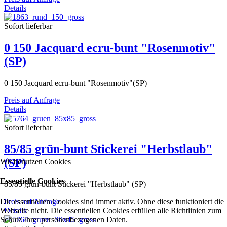
Details
Sofort lieferbar
0 150 Jacquard ecru-bunt "Rosenmotiv"
(SP)
0 150 Jacquard ecru-bunt "Rosenmotiv"(SP)
Preis auf Anfrage
Details
Sofort lieferbar
85/85 grün-bunt Stickerei "Herbstlaub"
(SP)
Wir benutzen Cookies
Essentielle Cookies
85/85 grün-bunt Stickerei "Herbstlaub" (SP)
Die essentiellen Cookies sind immer aktiv. Ohne diese funktioniert die
Preis auf Anfrage
Webseite nicht. Die essentiellen Cookies erfüllen alle Richtlinien zum
Details
Schutz Ihrer personenbezogenen Daten.