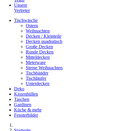
Unsere
Vertreter
Tischwäsche
Ostern
Weihnachten
Decken / Kleinteile
Decken quadratisch
Große Decken
Runde Decken
Mitteldecken
Meterware
Sterne Weihnachten
Tischbänder
Tischläufer
Unterdecken
Deko
Kissenhüllen
Taschen
Gardinen
Küche & mehr
Fensterbilder
Startseite