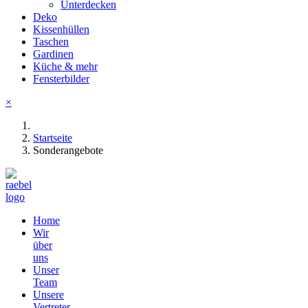
Unterdecken
Deko
Kissenhüllen
Taschen
Gardinen
Küche & mehr
Fensterbilder
×
Startseite
Sonderangebote
Home
Wir
über
uns
Unser
Team
Unsere
Vertreter