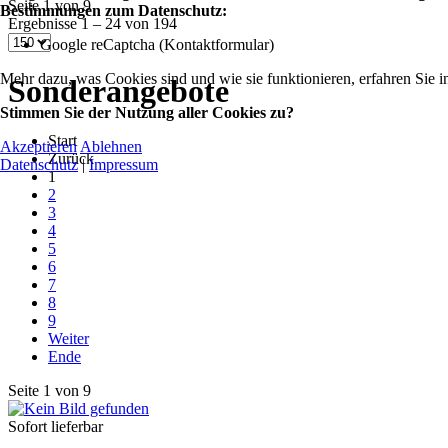
Seite 1 von 9
Bestimmungen zum Datenschutz:
Ergebnisse 1 – 24 von 194
Google reCaptcha (Kontaktformular)
Mehr dazu, was Cookies sind und wie sie funktionieren, erfahren Sie i
Sonderangebote
Stimmen Sie der Nutzung aller Cookies zu?
Start
Akzeptieren
Ablehnen
Zurück
Datenschutz
|
Impressum
1
2
3
4
5
6
7
8
9
Weiter
Ende
Seite 1 von 9
Sofort lieferbar