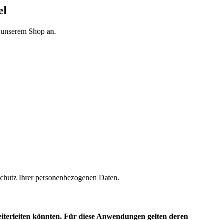
el
n unserem Shop an.
m Schutz Ihrer personenbezogenen Daten.
eiterleiten könnten. Für diese Anwendungen gelten deren