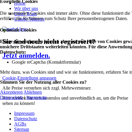
Essentielle Cookies
Home
Wir über uns
Die essentiellen Cookies sind immer aktiv. Ohne diese funktioniert die
Unser Team
erfüllen alle Richtlinien zum Schutz Ihrer personenbezogenen Daten.
Unsere Vertreter
Optionale Cookies
Sie sind noch nicht registriert?
Einige Anwendungen können aber nur mit Hilfe von Cookies gewäh
unsichere Drittstaaten weiterleiten könnten. Für diese Anwendu
Datenschutz:
Jetzt anmelden.
Google reCaptcha (Kontaktformular)
Mehr dazu, was Cookies sind und wie sie funktionieren, erfahren Sie i
Cookie-Einstellung anpassen
Stimmen Sie der Nutzung aller Cookies zu?
Alle Preise verstehen sich zzgl. Mehrwertsteuer.
Akzeptieren
Ablehnen
Datenschutz
|
Impressum
Bitte melden Sie sich kostenlos und unverbindlich an, um die Preise
sehen zu können!
Impressum
Datenschutz
AGBs
Sitemap