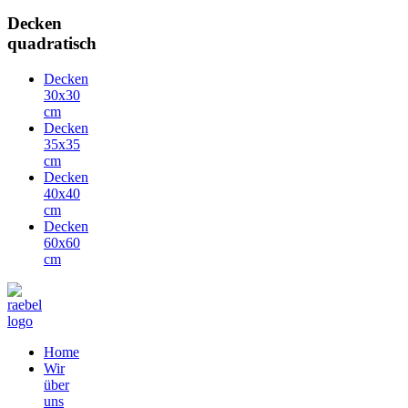
Decken
quadratisch
Decken
30x30
cm
Decken
35x35
cm
Decken
40x40
cm
Decken
60x60
cm
Home
Wir
über
uns