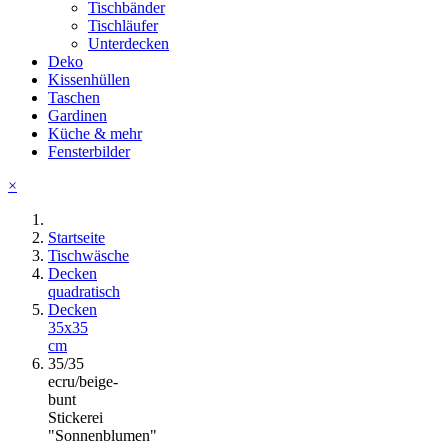
Tischbänder
Tischläufer
Unterdecken
Deko
Kissenhüllen
Taschen
Gardinen
Küche & mehr
Fensterbilder
×
Startseite
Tischwäsche
Decken
quadratisch
Decken
35x35
cm
35/35
ecru/beige-
bunt
Stickerei
"Sonnenblumen"