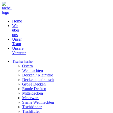
Home
Wir
über
uns
Unser
Team
Unsere
Vertreter
Tischwäsche
Ostern
Weihnachten
Decken / Kleinteile
Decken quadratisch
Große Decken
Runde Decken
Mitteldecken
Meterware
Sterne Weihnachten
Tischbänder
Tischläufer