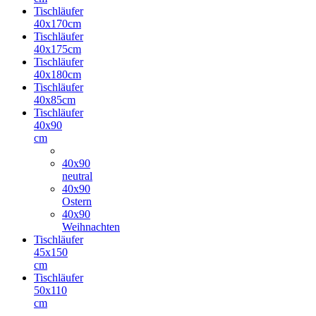
Tischläufer
40x170cm
Tischläufer
40x175cm
Tischläufer
40x180cm
Tischläufer
40x85cm
Tischläufer
40x90
cm
40x90
neutral
40x90
Ostern
40x90
Weihnachten
Tischläufer
45x150
cm
Tischläufer
50x110
cm