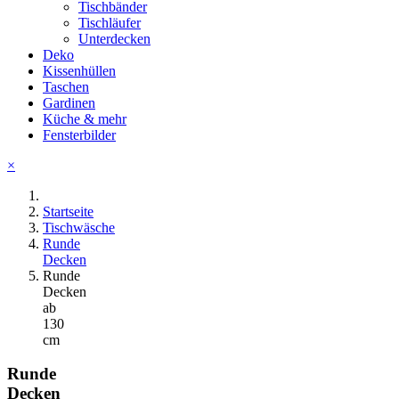
Tischbänder
Tischläufer
Unterdecken
Deko
Kissenhüllen
Taschen
Gardinen
Küche & mehr
Fensterbilder
×
Startseite
Tischwäsche
Runde
Decken
Runde
Decken
ab
130
cm
Runde
Decken