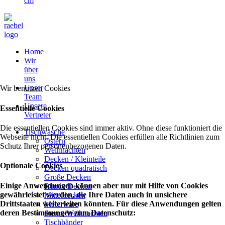
cm
Home
Wir
über
uns
Unser
Wir benutzen Cookies
Team
Unsere
Essentielle Cookies
Vertreter
Die essentiellen Cookies sind immer aktiv. Ohne diese funktioniert die
Tischwäsche
Webseite nicht. Die essentiellen Cookies erfüllen alle Richtlinien zum
Ostern
Schutz Ihrer personenbezogenen Daten.
Weihnachten
Decken / Kleinteile
Optionale Cookies
Decken quadratisch
Große Decken
Einige Anwendungen können aber nur mit Hilfe von Cookies
Runde Decken
gewährleistet werden, die Ihre Daten auch in unsichere
Mitteldecken
Drittstaaten weiterleiten könnten. Für diese Anwendungen gelten
Meterware
deren Bestimmungen zum Datenschutz:
Sterne Weihnachten
Tischbänder