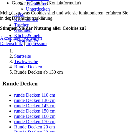
Google reCaptcha (Kontaktformular)
Tischläufer
Unterdecken
Mehr dazu, was Cookies sind und wie sie funktionieren, erfahren Sie
Deko
in der Datenschutzerklärung.
Kissenhüllen
Taschen
Stimmen Sie der Nutzung aller Cookies zu?
Gardinen
Küche & mehr
Akzeptieren
Ablehnen
Fensterbilder
Datenschutz
|
Impressum
Startseite
Tischwäsche
Runde Decken
Runde Decken ab 130 cm
Runde Decken
runde Decken 110 cm
runde Decken 130 cm
runde Decken 145 cm
runde Decken 150 cm
runde Decken 160 cm
runde Decken 170 cm
Runde Decken 20 cm