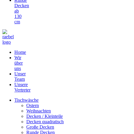
Runde
Decken
ab
130
cm
Home
Wir
über
uns
Unser
Team
Unsere
Vertreter
Tischwäsche
Ostern
Weihnachten
Decken / Kleinteile
Decken quadratisch
Große Decken
Runde Decken