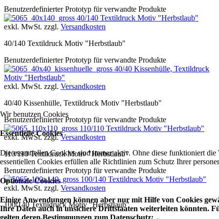
Benutzerdefinierter Prototyp für verwandte Produkte
40/140 Textildruck Motiv "Herbstlaub"
exkl. MwSt. zzgl.
Versandkosten
40/140 Textildruck Motiv "Herbstlaub"
Benutzerdefinierter Prototyp für verwandte Produkte
40/40 Kissenhülle, Textildruck
Motiv "Herbstlaub"
exkl. MwSt. zzgl.
Versandkosten
40/40 Kissenhülle, Textildruck Motiv "Herbstlaub"
Wir benutzen Cookies
Benutzerdefinierter Prototyp für verwandte Produkte
110/110 Textildruck Motiv "Herbstlaub"
Essentielle Cookies
exkl. MwSt. zzgl.
Versandkosten
Die essentiellen Cookies sind immer aktiv. Ohne diese funktioniert die
110/110 Textildruck Motiv "Herbstlaub"
essentiellen Cookies erfüllen alle Richtlinien zum Schutz Ihrer perso
Benutzerdefinierter Prototyp für verwandte Produkte
100/140 Textildruck Motiv "Herbstlaub"
Optionale Cookies
exkl. MwSt. zzgl.
Versandkosten
Einige Anwendungen können aber nur mit Hilfe von Cookies gewäh
100/140 Textildruck Motiv "Herbstlaub"
Ihre Daten auch in unsichere Drittstaaten weiterleiten könnten.
gelten deren Bestimmungen zum Datenschutz: