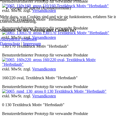
Benutzerdefinierter Prototyp für verwandte Produkte
110/160 Textildruck Motiv "Herbstlaub"
Google reCaptcha (Kontaktformular)
exkl. MwSt. zzgl.
Versandkosten
Mehr dazu, was Cookies sind und wie sie funktionieren, erfahren Sie i
110/160 Textildruck Motiv "Herbstlaub"
Datenschutzerklärung.
Benutzerdefinierter Prototyp für verwandte Produkte
Stimmen Sie der Nutzung aller Cookies zu?
130/170 Textildruck Motiv "Herbstlaub"
exkl. MwSt. zzgl.
Versandkosten
Akzeptieren
Ablehnen
Datenschutz
|
Impressum
130/170 Textildruck Motiv "Herbstlaub"
Benutzerdefinierter Prototyp für verwandte Produkte
160/220 oval, Textildruck Motiv
"Herbstlaub"
exkl. MwSt. zzgl.
Versandkosten
160/220 oval, Textildruck Motiv "Herbstlaub"
Benutzerdefinierter Prototyp für verwandte Produkte
0 130 Textildruck Motiv "Herbstlaub"
exkl. MwSt. zzgl.
Versandkosten
0 130 Textildruck Motiv "Herbstlaub"
Benutzerdefinierter Prototyp für verwandte Produkte