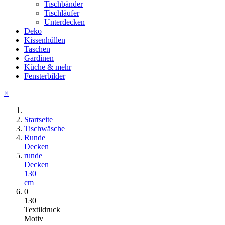
Tischbänder
Tischläufer
Unterdecken
Deko
Kissenhüllen
Taschen
Gardinen
Küche & mehr
Fensterbilder
×
Startseite
Tischwäsche
Runde
Decken
runde
Decken
130
cm
0
130
Textildruck
Motiv