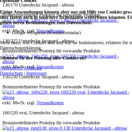
Optionale Cookies
130/170 Unterdecke Jacquard - altrosa
Einige Anwendungen können aber nur mit Hilfe von Cookies gewäh
Benutzerdefinierter Prototyp für verwandte Produkte
Ihre Daten auch in unsichere Drittstaaten weiterleiten könnten.
130/225 Unterdecke Jacquard -
gelten deren Bestimmungen zum Datenschutz:
altrosa
exkl. MwSt. zzgl.
Versandkosten
Google reCaptcha (Kontaktformular)
130/225 Unterdecke Jacquard - altrosa
Mehr dazu, was Cookies sind und wie sie funktionieren, erfahren Sie i
Datenschutzerklärung.
Benutzerdefinierter Prototyp für verwandte Produkte
150/250 Unterdecke Jacquard -
Stimmen Sie der Nutzung aller Cookies zu?
altrosa
exkl. MwSt. zzgl.
Versandkosten
Akzeptieren
Ablehnen
Datenschutz
|
Impressum
150/250 Unterdecke Jacquard - altrosa
Benutzerdefinierter Prototyp für verwandte Produkte
160/220 oval, Unterdecke Jacquard -
altrosa
exkl. MwSt. zzgl.
Versandkosten
160/220 oval, Unterdecke Jacquard - altrosa
Benutzerdefinierter Prototyp für verwandte Produkte
0 130 Unterdecke Jacquard - altrosa