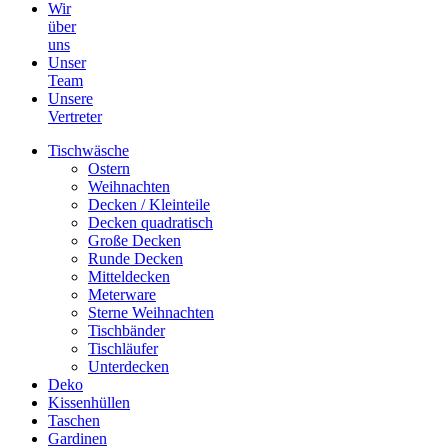
Wir
über
uns
Unser
Team
Unsere
Vertreter
Tischwäsche
Ostern
Weihnachten
Decken / Kleinteile
Decken quadratisch
Große Decken
Runde Decken
Mitteldecken
Meterware
Sterne Weihnachten
Tischbänder
Tischläufer
Unterdecken
Deko
Kissenhüllen
Taschen
Gardinen