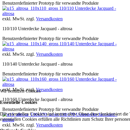
Benutzerdefinierter Prototyp für verwandte Produkte
110/110 Unterdecke Jacquard -
altrosa
exkl. MwSt. zzgl.
Versandkosten
110/110 Unterdecke Jacquard - altrosa
Benutzerdefinierter Prototyp für verwandte Produkte
110/140 Unterdecke Jacquard -
altrosa
exkl. MwSt. zzgl.
Versandkosten
110/140 Unterdecke Jacquard - altrosa
Benutzerdefinierter Prototyp für verwandte Produkte
110/160 Unterdecke Jacquard -
altrosa
exkl. MwSt. zzgl.
Versandkosten
Wir benutzen Cookies
110/160 Unterdecke Jacquard - altrosa
Essentielle Cookies
Benutzerdefinierter Prototyp für verwandte Produkte
Die essentiellen Cookies sind immer aktiv. Ohne diese funktioniert die
130/170 Unterdecke Jacquard -
essentiellen Cookies erfüllen alle Richtlinien zum Schutz Ihrer perso
altrosa
exkl. MwSt. zzgl.
Versandkosten