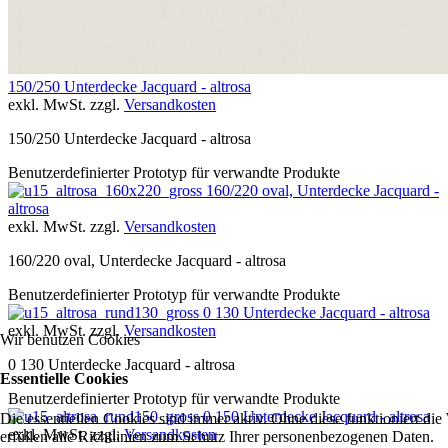
150/250 Unterdecke Jacquard - altrosa
exkl. MwSt. zzgl.
Versandkosten
150/250 Unterdecke Jacquard - altrosa
Benutzerdefinierter Prototyp für verwandte Produkte
160/220 oval, Unterdecke Jacquard -
altrosa
exkl. MwSt. zzgl.
Versandkosten
160/220 oval, Unterdecke Jacquard - altrosa
Benutzerdefinierter Prototyp für verwandte Produkte
0 130 Unterdecke Jacquard - altrosa
exkl. MwSt. zzgl.
Versandkosten
Wir benutzen Cookies
0 130 Unterdecke Jacquard - altrosa
Essentielle Cookies
Benutzerdefinierter Prototyp für verwandte Produkte
0 150 Unterdecke Jacquard - altrosa
Die essentiellen Cookies sind immer aktiv. Ohne diese funktioniert die
exkl. MwSt. zzgl.
Versandkosten
erfüllen alle Richtlinien zum Schutz Ihrer personenbezogenen Daten.