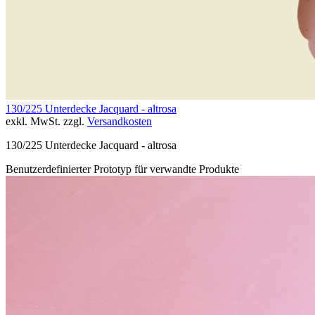
130/225 Unterdecke Jacquard - altrosa
exkl. MwSt. zzgl.
Versandkosten
130/225 Unterdecke Jacquard - altrosa
Benutzerdefinierter Prototyp für verwandte Produkte