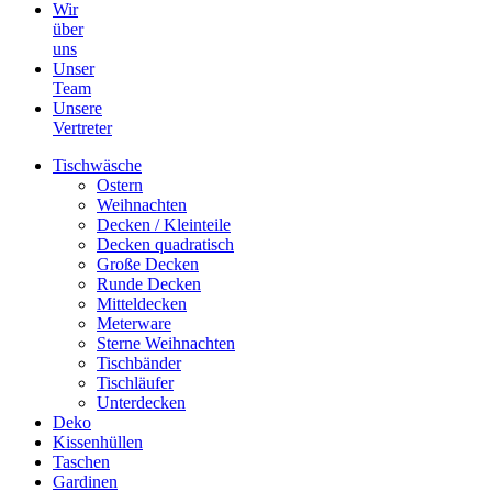
Wir
über
uns
Unser
Team
Unsere
Vertreter
Tischwäsche
Ostern
Weihnachten
Decken / Kleinteile
Decken quadratisch
Große Decken
Runde Decken
Mitteldecken
Meterware
Sterne Weihnachten
Tischbänder
Tischläufer
Unterdecken
Deko
Kissenhüllen
Taschen
Gardinen