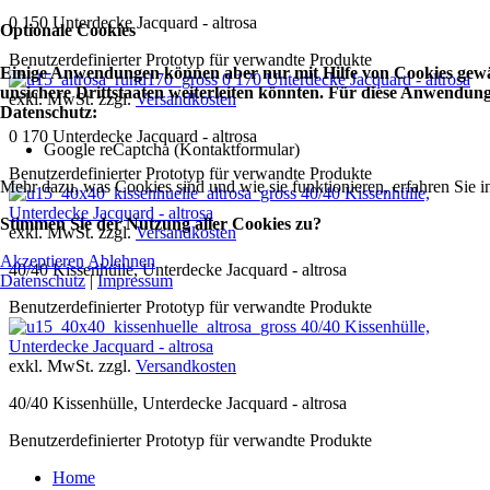
0 150 Unterdecke Jacquard - altrosa
Optionale Cookies
Benutzerdefinierter Prototyp für verwandte Produkte
Einige Anwendungen können aber nur mit Hilfe von Cookies gewäh
0 170 Unterdecke Jacquard - altrosa
unsichere Drittstaaten weiterleiten könnten. Für diese Anwendu
exkl. MwSt. zzgl.
Versandkosten
Datenschutz:
0 170 Unterdecke Jacquard - altrosa
Google reCaptcha (Kontaktformular)
Benutzerdefinierter Prototyp für verwandte Produkte
Mehr dazu, was Cookies sind und wie sie funktionieren, erfahren Sie i
40/40 Kissenhülle,
Unterdecke Jacquard - altrosa
Stimmen Sie der Nutzung aller Cookies zu?
exkl. MwSt. zzgl.
Versandkosten
Akzeptieren
Ablehnen
40/40 Kissenhülle, Unterdecke Jacquard - altrosa
Datenschutz
|
Impressum
Benutzerdefinierter Prototyp für verwandte Produkte
40/40 Kissenhülle,
Unterdecke Jacquard - altrosa
exkl. MwSt. zzgl.
Versandkosten
40/40 Kissenhülle, Unterdecke Jacquard - altrosa
Benutzerdefinierter Prototyp für verwandte Produkte
Home