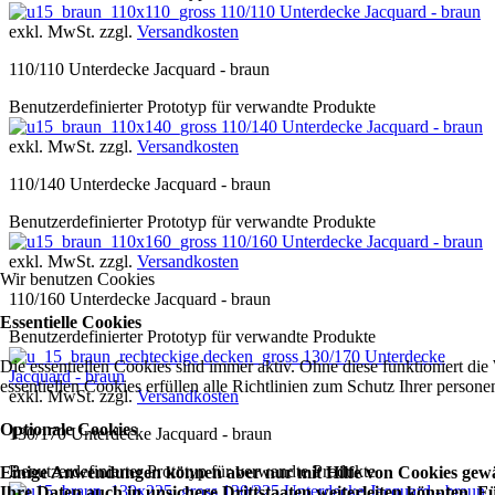
110/110 Unterdecke Jacquard - braun
exkl. MwSt. zzgl.
Versandkosten
110/110 Unterdecke Jacquard - braun
Benutzerdefinierter Prototyp für verwandte Produkte
110/140 Unterdecke Jacquard - braun
exkl. MwSt. zzgl.
Versandkosten
110/140 Unterdecke Jacquard - braun
Benutzerdefinierter Prototyp für verwandte Produkte
110/160 Unterdecke Jacquard - braun
exkl. MwSt. zzgl.
Versandkosten
Wir benutzen Cookies
110/160 Unterdecke Jacquard - braun
Essentielle Cookies
Benutzerdefinierter Prototyp für verwandte Produkte
130/170 Unterdecke
Die essentiellen Cookies sind immer aktiv. Ohne diese funktioniert die
Jacquard - braun
essentiellen Cookies erfüllen alle Richtlinien zum Schutz Ihrer perso
exkl. MwSt. zzgl.
Versandkosten
Optionale Cookies
130/170 Unterdecke Jacquard - braun
Benutzerdefinierter Prototyp für verwandte Produkte
Einige Anwendungen können aber nur mit Hilfe von Cookies gewäh
130/225 Unterdecke Jacquard - braun
Ihre Daten auch in unsichere Drittstaaten weiterleiten könnten.