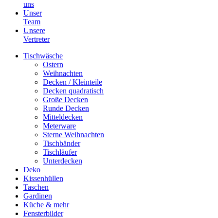
uns
Unser
Team
Unsere
Vertreter
Tischwäsche
Ostern
Weihnachten
Decken / Kleinteile
Decken quadratisch
Große Decken
Runde Decken
Mitteldecken
Meterware
Sterne Weihnachten
Tischbänder
Tischläufer
Unterdecken
Deko
Kissenhüllen
Taschen
Gardinen
Küche & mehr
Fensterbilder