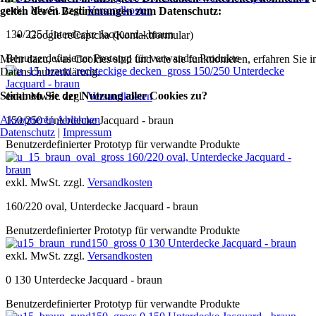
exkl. MwSt. zzgl.
Versandkosten
gelten deren Bestimmungen zum Datenschutz:
130/225 Unterdecke Jacquard - braun
Google reCaptcha (Kontaktformular)
Benutzerdefinierter Prototyp für verwandte Produkte
Mehr dazu, was Cookies sind und wie sie funktionieren, erfahren Sie i
150/250 Unterdecke
Datenschutzerklärung.
Jacquard - braun
Stimmen Sie der Nutzung aller Cookies zu?
exkl. MwSt. zzgl.
Versandkosten
Akzeptieren
Ablehnen
150/250 Unterdecke Jacquard - braun
Datenschutz
|
Impressum
Benutzerdefinierter Prototyp für verwandte Produkte
160/220 oval, Unterdecke Jacquard -
braun
exkl. MwSt. zzgl.
Versandkosten
160/220 oval, Unterdecke Jacquard - braun
Benutzerdefinierter Prototyp für verwandte Produkte
0 130 Unterdecke Jacquard - braun
exkl. MwSt. zzgl.
Versandkosten
0 130 Unterdecke Jacquard - braun
Benutzerdefinierter Prototyp für verwandte Produkte