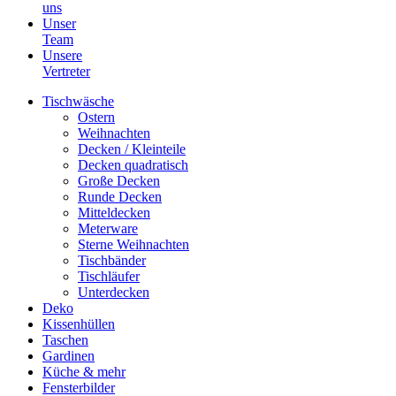
uns
Unser
Team
Unsere
Vertreter
Tischwäsche
Ostern
Weihnachten
Decken / Kleinteile
Decken quadratisch
Große Decken
Runde Decken
Mitteldecken
Meterware
Sterne Weihnachten
Tischbänder
Tischläufer
Unterdecken
Deko
Kissenhüllen
Taschen
Gardinen
Küche & mehr
Fensterbilder