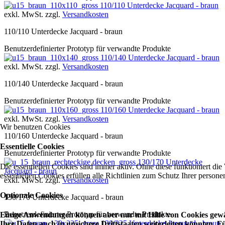
110/110 Unterdecke Jacquard - braun
exkl. MwSt. zzgl.
Versandkosten
110/110 Unterdecke Jacquard - braun
Benutzerdefinierter Prototyp für verwandte Produkte
110/140 Unterdecke Jacquard - braun
exkl. MwSt. zzgl.
Versandkosten
110/140 Unterdecke Jacquard - braun
Benutzerdefinierter Prototyp für verwandte Produkte
110/160 Unterdecke Jacquard - braun
exkl. MwSt. zzgl.
Versandkosten
Wir benutzen Cookies
110/160 Unterdecke Jacquard - braun
Essentielle Cookies
Benutzerdefinierter Prototyp für verwandte Produkte
130/170 Unterdecke
Die essentiellen Cookies sind immer aktiv. Ohne diese funktioniert die
Jacquard - braun
essentiellen Cookies erfüllen alle Richtlinien zum Schutz Ihrer perso
exkl. MwSt. zzgl.
Versandkosten
Optionale Cookies
130/170 Unterdecke Jacquard - braun
Benutzerdefinierter Prototyp für verwandte Produkte
Einige Anwendungen können aber nur mit Hilfe von Cookies gewäh
130/225 Unterdecke Jacquard - braun
Ihre Daten auch in unsichere Drittstaaten weiterleiten könnten.