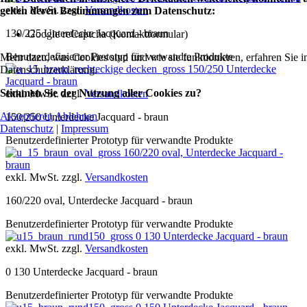
exkl. MwSt. zzgl.
Versandkosten
gelten deren Bestimmungen zum Datenschutz:
130/225 Unterdecke Jacquard - braun
Google reCaptcha (Kontaktformular)
Benutzerdefinierter Prototyp für verwandte Produkte
Mehr dazu, was Cookies sind und wie sie funktionieren, erfahren Sie i
150/250 Unterdecke
Datenschutzerklärung.
Jacquard - braun
Stimmen Sie der Nutzung aller Cookies zu?
exkl. MwSt. zzgl.
Versandkosten
Akzeptieren
Ablehnen
150/250 Unterdecke Jacquard - braun
Datenschutz
|
Impressum
Benutzerdefinierter Prototyp für verwandte Produkte
160/220 oval, Unterdecke Jacquard -
braun
exkl. MwSt. zzgl.
Versandkosten
160/220 oval, Unterdecke Jacquard - braun
Benutzerdefinierter Prototyp für verwandte Produkte
0 130 Unterdecke Jacquard - braun
exkl. MwSt. zzgl.
Versandkosten
0 130 Unterdecke Jacquard - braun
Benutzerdefinierter Prototyp für verwandte Produkte