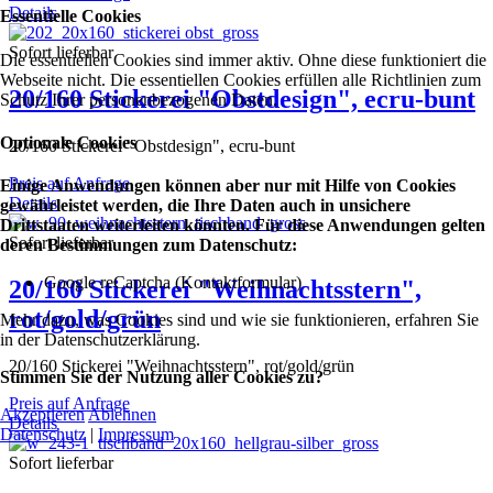
Details
Essentielle Cookies
Sofort lieferbar
Die essentiellen Cookies sind immer aktiv. Ohne diese funktioniert die
Webseite nicht. Die essentiellen Cookies erfüllen alle Richtlinien zum
20/160 Stickerei "Obstdesign", ecru-bunt
Schutz Ihrer personenbezogenen Daten.
Optionale Cookies
20/160 Stickerei "Obstdesign", ecru-bunt
Preis auf Anfrage
Einige Anwendungen können aber nur mit Hilfe von Cookies
Details
gewährleistet werden, die Ihre Daten auch in unsichere
Drittstaaten weiterleiten könnten. Für diese Anwendungen gelten
Sofort lieferbar
deren Bestimmungen zum Datenschutz:
Google reCaptcha (Kontaktformular)
20/160 Stickerei "Weihnachtsstern",
rot/gold/grün
Mehr dazu, was Cookies sind und wie sie funktionieren, erfahren Sie
in der Datenschutzerklärung.
20/160 Stickerei "Weihnachtsstern", rot/gold/grün
Stimmen Sie der Nutzung aller Cookies zu?
Preis auf Anfrage
Akzeptieren
Ablehnen
Details
Datenschutz
|
Impressum
Sofort lieferbar