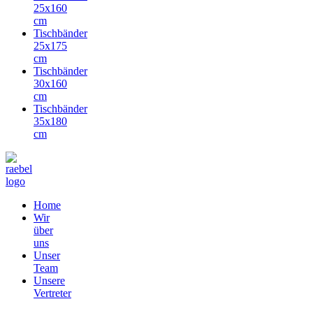
25x160
cm
Tischbänder
25x175
cm
Tischbänder
30x160
cm
Tischbänder
35x180
cm
Home
Wir
über
uns
Unser
Team
Unsere
Vertreter