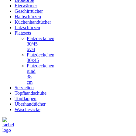
Brotkörbe
Eierwärmer
Geschirrtücher
Halbschürzen
Küchenhandtücher
Latzschürzen
Platzsets
Platzdeckchen
30/45
oval
Platzdeckchen
30x45
Platzdeckchen
rund
38
cm
Servietten
Topfhandschuhe
Topflappen
Überhandtücher
Wäschesäcke