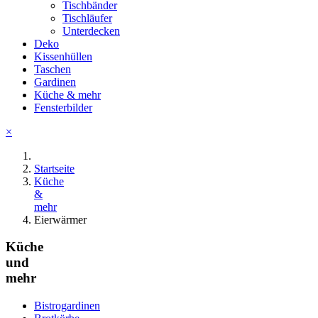
Tischbänder
Tischläufer
Unterdecken
Deko
Kissenhüllen
Taschen
Gardinen
Küche & mehr
Fensterbilder
×
Startseite
Küche
&
mehr
Eierwärmer
Küche
und
mehr
Bistrogardinen