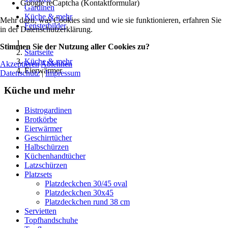
Google reCaptcha (Kontaktformular)
Gardinen
Küche & mehr
Mehr dazu, was Cookies sind und wie sie funktionieren, erfahren Sie
Fensterbilder
in der Datenschutzerklärung.
Stimmen Sie der Nutzung aller Cookies zu?
Startseite
Küche & mehr
Akzeptieren
Ablehnen
Eierwärmer
Datenschutz
|
Impressum
Küche und mehr
Bistrogardinen
Brotkörbe
Eierwärmer
Geschirrtücher
Halbschürzen
Küchenhandtücher
Latzschürzen
Platzsets
Platzdeckchen 30/45 oval
Platzdeckchen 30x45
Platzdeckchen rund 38 cm
Servietten
Topfhandschuhe