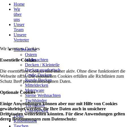
Home
Wir
über
uns
Unser
Team
Unsere
Vertreter
Wir benutzen Cookies
Tischwäsche
Ostern
Weihnachten
Essentielle Cookies
Decken / Kleinteile
Decken quadratisch
Die essentiellen Cookies sind immer aktiv. Ohne diese funktioniert die
Große Decken
Webseite nicht. Die essentiellen Cookies erfüllen alle Richtlinien zum
Runde Decken
Schutz Ihrer personenbezogenen Daten.
Mitteldecken
Meterware
Optionale Cookies
Sterne Weihnachten
Tischbänder
Einige Anwendungen können aber nur mit Hilfe von Cookies
Tischläufer
gewährleistet werden, die Ihre Daten auch in unsichere
Unterdecken
Drittstaaten weiterleiten könnten. Für diese Anwendungen gelten
Deko
deren Bestimmungen zum Datenschutz:
Kissenhüllen
Taschen