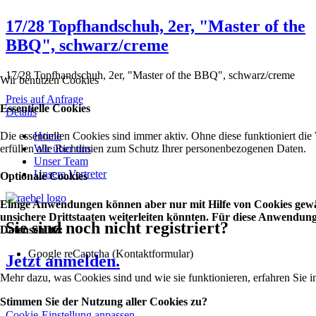
17/28 Topfhandschuh, 2er, "Master of the
BBQ", schwarz/creme
17/28 Topfhandschuh, 2er, "Master of the BBQ", schwarz/creme
Wir benutzen Cookies
Preis auf Anfrage
Essentielle Cookies
Details
Die essentiellen Cookies sind immer aktiv. Ohne diese funktioniert die
Home
erfüllen alle Richtlinien zum Schutz Ihrer personenbezogenen Daten.
Wir über uns
Unser Team
Unsere Vertreter
Optionale Cookies
Einige Anwendungen können aber nur mit Hilfe von Cookies gewäh
unsichere Drittstaaten weiterleiten könnten. Für diese Anwendu
Sie sind noch nicht registriert?
Datenschutz:
Google reCaptcha (Kontaktformular)
Jetzt anmelden.
Mehr dazu, was Cookies sind und wie sie funktionieren, erfahren Sie i
Stimmen Sie der Nutzung aller Cookies zu?
Cookie-Einstellung anpassen