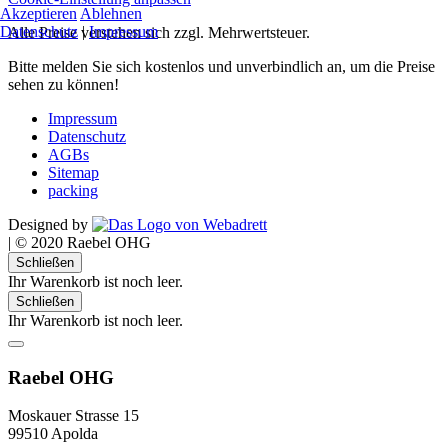
Akzeptieren
Ablehnen
Datenschutz
|
Impressum
Alle Preise verstehen sich zzgl. Mehrwertsteuer.
Bitte melden Sie sich kostenlos und unverbindlich an, um die Preise
sehen zu können!
Impressum
Datenschutz
AGBs
Sitemap
packing
Designed by
|
© 2020 Raebel OHG
Schließen
Ihr Warenkorb ist noch leer.
Schließen
Ihr Warenkorb ist noch leer.
Raebel OHG
Moskauer Strasse 15
99510 Apolda