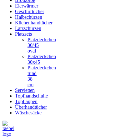
Brotkörbe
Eierwärmer
Geschirrtücher
Halbschürzen
Küchenhandtücher
Latzschürzen
Platzsets
Platzdeckchen
30/45
oval
Platzdeckchen
30x45
Platzdeckchen
rund
38
cm
Servietten
Topfhandschuhe
Topflappen
Überhandtücher
Wäschesäcke