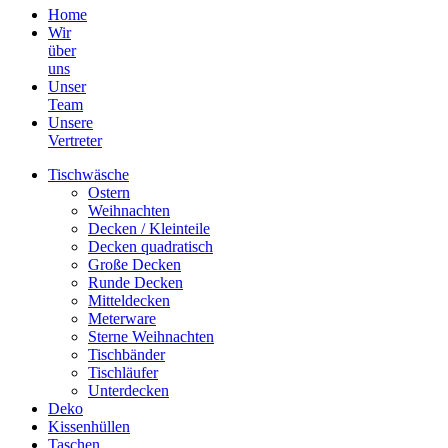
Home
Wir
über
uns
Unser
Team
Unsere
Vertreter
Tischwäsche
Ostern
Weihnachten
Decken / Kleinteile
Decken quadratisch
Große Decken
Runde Decken
Mitteldecken
Meterware
Sterne Weihnachten
Tischbänder
Tischläufer
Unterdecken
Deko
Kissenhüllen
Taschen