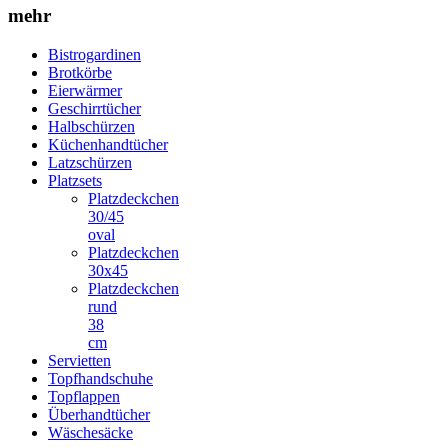
mehr
Bistrogardinen
Brotkörbe
Eierwärmer
Geschirrtücher
Halbschürzen
Küchenhandtücher
Latzschürzen
Platzsets
Platzdeckchen
30/45
oval
Platzdeckchen
30x45
Platzdeckchen
rund
38
cm
Servietten
Topfhandschuhe
Topflappen
Überhandtücher
Wäschesäcke