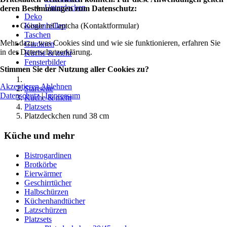
Unterdecken
deren Bestimmungen zum Datenschutz:
Deko
Google reCaptcha (Kontaktformular)
Kissenhüllen
Taschen
Mehr dazu, was Cookies sind und wie sie funktionieren, erfahren Sie
Gardinen
in der Datenschutzerklärung.
Küche & mehr
Fensterbilder
Stimmen Sie der Nutzung aller Cookies zu?
Akzeptieren
Ablehnen
Startseite
Datenschutz
|
Impressum
Küche & mehr
Platzsets
Platzdeckchen rund 38 cm
Küche und mehr
Bistrogardinen
Brotkörbe
Eierwärmer
Geschirrtücher
Halbschürzen
Küchenhandtücher
Latzschürzen
Platzsets