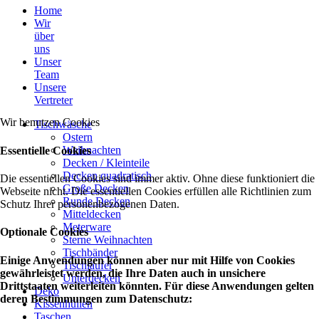
Home
Wir
über
uns
Unser
Team
Unsere
Vertreter
Wir benutzen Cookies
Tischwäsche
Ostern
Weihnachten
Essentielle Cookies
Decken / Kleinteile
Decken quadratisch
Die essentiellen Cookies sind immer aktiv. Ohne diese funktioniert die
Große Decken
Webseite nicht. Die essentiellen Cookies erfüllen alle Richtlinien zum
Runde Decken
Schutz Ihrer personenbezogenen Daten.
Mitteldecken
Meterware
Optionale Cookies
Sterne Weihnachten
Tischbänder
Einige Anwendungen können aber nur mit Hilfe von Cookies
Tischläufer
gewährleistet werden, die Ihre Daten auch in unsichere
Unterdecken
Drittstaaten weiterleiten könnten. Für diese Anwendungen gelten
Deko
deren Bestimmungen zum Datenschutz:
Kissenhüllen
Taschen