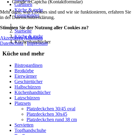
Google reCaptcha (Kontaktformular)
Gardinen
Küche & mehr
Mehr dazu, was Cookies sind und wie sie funktionieren, erfahren Sie
Fensterbilder
in der Datenschutzerklärung.
Stimmen Sie der Nutzung aller Cookies zu?
Startseite
Küche & mehr
Akzeptieren
Ablehnen
Küchenhandtücher
Datenschutz
|
Impressum
Küche und mehr
Bistrogardinen
Brotkörbe
Eierwärmer
Geschirrtücher
Halbschürzen
Küchenhandtücher
Latzschürzen
Platzsets
Platzdeckchen 30/45 oval
Platzdeckchen 30x45
Platzdeckchen rund 38 cm
Servietten
Topfhandschuhe