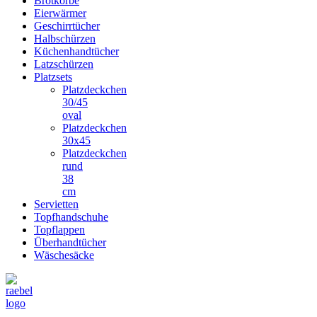
Brotkörbe
Eierwärmer
Geschirrtücher
Halbschürzen
Küchenhandtücher
Latzschürzen
Platzsets
Platzdeckchen
30/45
oval
Platzdeckchen
30x45
Platzdeckchen
rund
38
cm
Servietten
Topfhandschuhe
Topflappen
Überhandtücher
Wäschesäcke