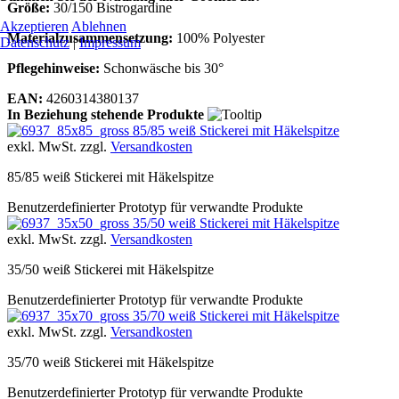
Größe:
30/150 Bistrogardine
Akzeptieren
Ablehnen
Materialzusammensetzung:
100% Polyester
Datenschutz
|
Impressum
Pflegehinweise:
Schonwäsche bis 30°
EAN:
4260314380137
In Beziehung stehende Produkte
85/85 weiß Stickerei mit Häkelspitze
exkl. MwSt. zzgl.
Versandkosten
85/85 weiß Stickerei mit Häkelspitze
Benutzerdefinierter Prototyp für verwandte Produkte
35/50 weiß Stickerei mit Häkelspitze
exkl. MwSt. zzgl.
Versandkosten
35/50 weiß Stickerei mit Häkelspitze
Benutzerdefinierter Prototyp für verwandte Produkte
35/70 weiß Stickerei mit Häkelspitze
exkl. MwSt. zzgl.
Versandkosten
35/70 weiß Stickerei mit Häkelspitze
Benutzerdefinierter Prototyp für verwandte Produkte