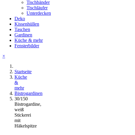
Tischbänder
Tischläufer
Unterdecken
Deko
Kissenhüllen
Taschen
Gardinen
Küche & mehr
Fensterbilder
×
Startseite
Küche
&
mehr
Bistrogardinen
30/150
Bistrogardine,
weiß
Stickerei
mit
Häkelspitze