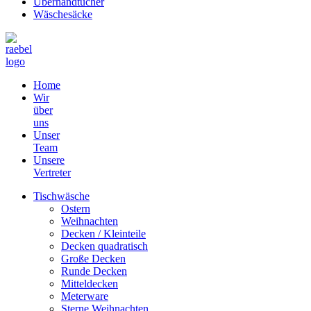
Überhandtücher
Wäschesäcke
Home
Wir
über
uns
Unser
Team
Unsere
Vertreter
Tischwäsche
Ostern
Weihnachten
Decken / Kleinteile
Decken quadratisch
Große Decken
Runde Decken
Mitteldecken
Meterware
Sterne Weihnachten