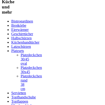
Küche
und
mehr
Bistrogardinen
Brotkörbe
Eierwärmer
Geschirrtücher
Halbschürzen
Küchenhandtücher
Latzschürzen
Platzsets
Platzdeckchen
30/45
oval
Platzdeckchen
30x45
Platzdeckchen
rund
38
cm
Servietten
Topfhandschuhe
Topflappen