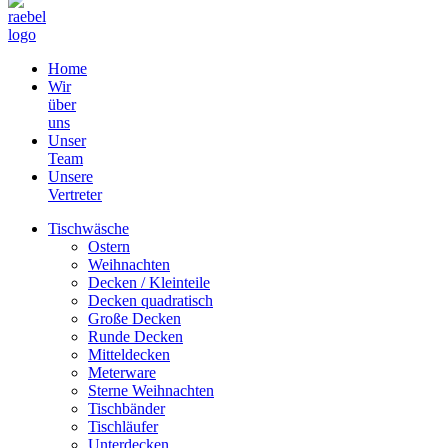
Home
Wir
über
uns
Unser
Team
Unsere
Vertreter
Tischwäsche
Ostern
Weihnachten
Decken / Kleinteile
Decken quadratisch
Große Decken
Runde Decken
Mitteldecken
Meterware
Sterne Weihnachten
Tischbänder
Tischläufer
Unterdecken