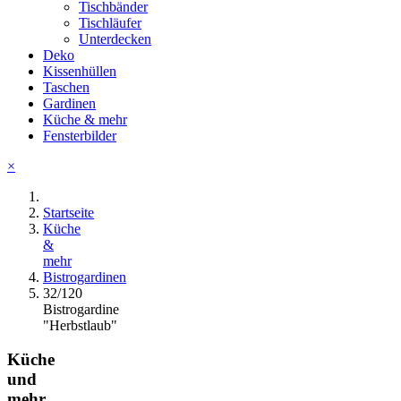
Tischbänder
Tischläufer
Unterdecken
Deko
Kissenhüllen
Taschen
Gardinen
Küche & mehr
Fensterbilder
×
Startseite
Küche
&
mehr
Bistrogardinen
32/120
Bistrogardine
"Herbstlaub"
Küche
und
mehr