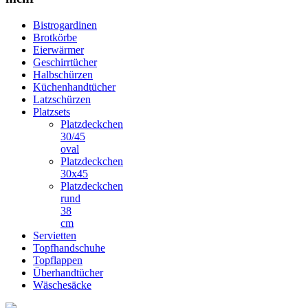
Bistrogardinen
Brotkörbe
Eierwärmer
Geschirrtücher
Halbschürzen
Küchenhandtücher
Latzschürzen
Platzsets
Platzdeckchen
30/45
oval
Platzdeckchen
30x45
Platzdeckchen
rund
38
cm
Servietten
Topfhandschuhe
Topflappen
Überhandtücher
Wäschesäcke