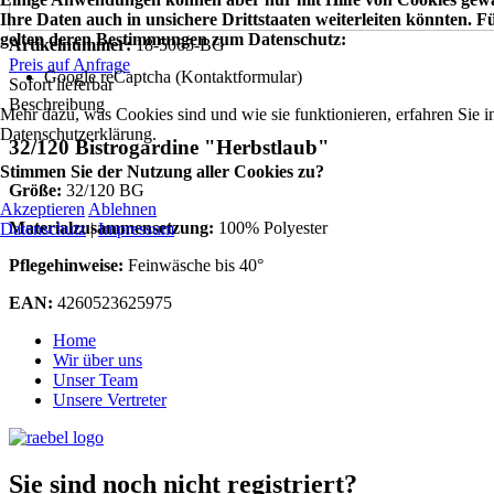
Ihre Daten auch in unsichere Drittstaaten weiterleiten könnten.
gelten deren Bestimmungen zum Datenschutz:
Artikelnummer:
18-5065-BG
Preis auf Anfrage
Google reCaptcha (Kontaktformular)
Sofort lieferbar
Beschreibung
Mehr dazu, was Cookies sind und wie sie funktionieren, erfahren Sie i
Datenschutzerklärung.
32/120 Bistrogardine "Herbstlaub"
Stimmen Sie der Nutzung aller Cookies zu?
Größe:
32/120 BG
Akzeptieren
Ablehnen
Materialzusammensetzung:
100% Polyester
Datenschutz
|
Impressum
Pflegehinweise:
Feinwäsche bis 40°
EAN:
4260523625975
Home
Wir über uns
Unser Team
Unsere Vertreter
Sie sind noch nicht registriert?