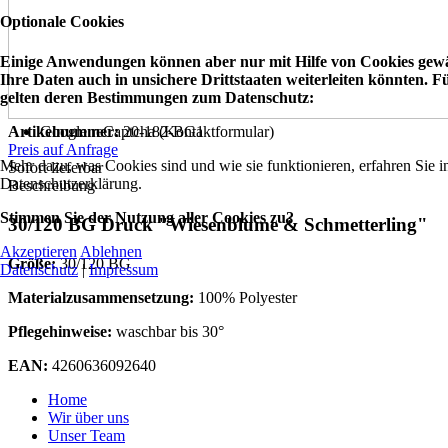
Optionale Cookies
Einige Anwendungen können aber nur mit Hilfe von Cookies gewäh
Ihre Daten auch in unsichere Drittstaaten weiterleiten könnten.
gelten deren Bestimmungen zum Datenschutz:
Google reCaptcha (Kontaktformular)
Artikelnummer:
20-182-BG1
Preis auf Anfrage
Mehr dazu, was Cookies sind und wie sie funktionieren, erfahren Sie i
Sofort lieferbar
Datenschutzerklärung.
Beschreibung
Stimmen Sie der Nutzung aller Cookies zu?
30/120 BG Druck "Wiesenblume & Schmetterling"
Akzeptieren
Ablehnen
Größe:
30/120 BG
Datenschutz
|
Impressum
Materialzusammensetzung:
100% Polyester
Pflegehinweise:
waschbar bis 30°
EAN:
4260636092640
Home
Wir über uns
Unser Team