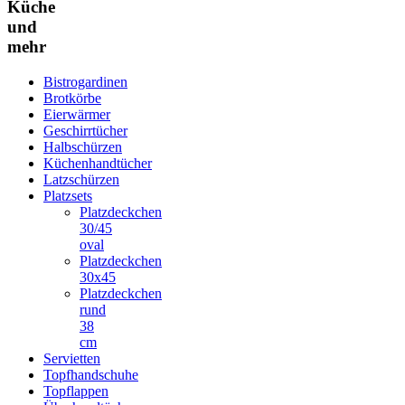
Küche
und
mehr
Bistrogardinen
Brotkörbe
Eierwärmer
Geschirrtücher
Halbschürzen
Küchenhandtücher
Latzschürzen
Platzsets
Platzdeckchen
30/45
oval
Platzdeckchen
30x45
Platzdeckchen
rund
38
cm
Servietten
Topfhandschuhe
Topflappen