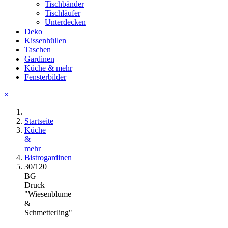
Tischbänder
Tischläufer
Unterdecken
Deko
Kissenhüllen
Taschen
Gardinen
Küche & mehr
Fensterbilder
×
Startseite
Küche
&
mehr
Bistrogardinen
30/120
BG
Druck
"Wiesenblume
&
Schmetterling"