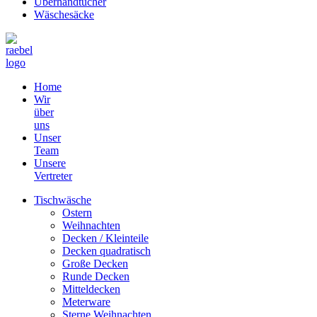
Überhandtücher
Wäschesäcke
Home
Wir
über
uns
Unser
Team
Unsere
Vertreter
Tischwäsche
Ostern
Weihnachten
Decken / Kleinteile
Decken quadratisch
Große Decken
Runde Decken
Mitteldecken
Meterware
Sterne Weihnachten