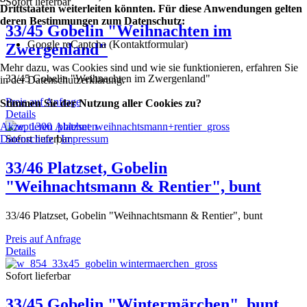
Sofort lieferbar
Drittstaaten weiterleiten könnten. Für diese Anwendungen gelten
deren Bestimmungen zum Datenschutz:
33/45 Gobelin "Weihnachten im
Google reCaptcha (Kontaktformular)
Zwergenland"
Mehr dazu, was Cookies sind und wie sie funktionieren, erfahren Sie
33/45 Gobelin "Weihnachten im Zwergenland"
in der Datenschutzerklärung.
Preis auf Anfrage
Stimmen Sie der Nutzung aller Cookies zu?
Details
Akzeptieren
Ablehnen
Datenschutz
|
Impressum
Sofort lieferbar
33/46 Platzset, Gobelin
"Weihnachtsmann & Rentier", bunt
33/46 Platzset, Gobelin "Weihnachtsmann & Rentier", bunt
Preis auf Anfrage
Details
Sofort lieferbar
33/45 Gobelin "Wintermärchen", bunt