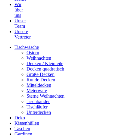
Wir
über
uns
Unser
Team
Unsere
Vertreter
Tischwäsche
Ostern
Weihnachten
Decken / Kleinteile
Decken quadratisch
Große Decken
Runde Decken
Mitteldecken
Meterware
Sterne Weihnachten
Tischbänder
Tischläufer
Unterdecken
Deko
Kissenhüllen
Taschen
Gardinen