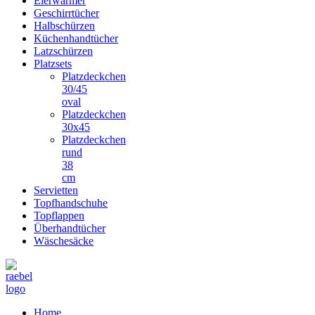
Eierwärmer
Geschirrtücher
Halbschürzen
Küchenhandtücher
Latzschürzen
Platzsets
Platzdeckchen
30/45
oval
Platzdeckchen
30x45
Platzdeckchen
rund
38
cm
Servietten
Topfhandschuhe
Topflappen
Überhandtücher
Wäschesäcke
Home